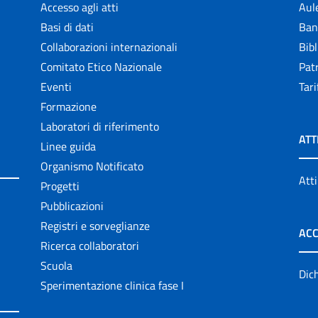
Accesso agli atti
Aul
Basi di dati
Ban
Collaborazioni internazionali
Bibl
Comitato Etico Nazionale
Patr
Eventi
Tari
Formazione
Laboratori di riferimento
ATT
Linee guida
Organismo Notificato
Atti
Progetti
Pubblicazioni
Registri e sorveglianze
ACC
Ricerca collaboratori
Scuola
Dich
Sperimentazione clinica fase I