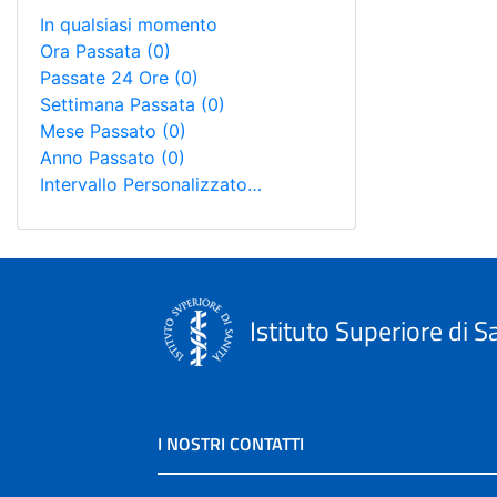
In qualsiasi momento
Ora Passata
(0)
Passate 24 Ore
(0)
Settimana Passata
(0)
Mese Passato
(0)
Anno Passato
(0)
Intervallo Personalizzato…
Istituto Superiore di S
I NOSTRI CONTATTI