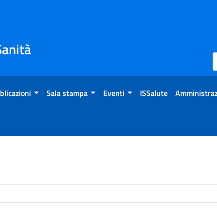
Sanità
blicazioni
Sala stampa
Eventi
ISSalute
Amministraz
enti