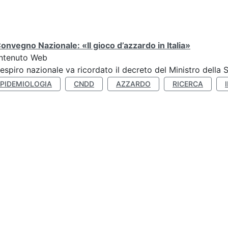
Convegno Nazionale: «Il gioco d’azzardo in Italia»
ntenuto Web
respiro nazionale va ricordato il decreto del Ministro della 
EPIDEMIOLOGIA
CNDD
AZZARDO
RICERCA