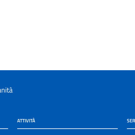
anità
ATTIVITÀ
SER