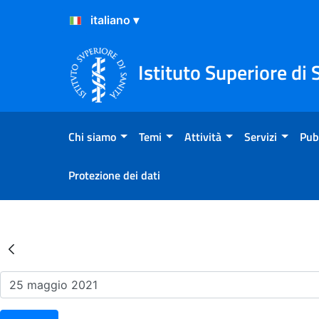
Salta al Contenuto
Salta al Footer
Istituto Superiore di 
Chi siamo
Temi
Attività
Servizi
Pub
Protezione dei dati
Risultati della Ricerca - Ev