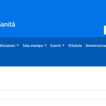
Sanità
blicazioni
Sala stampa
Eventi
ISSalute
Amministraz
enti