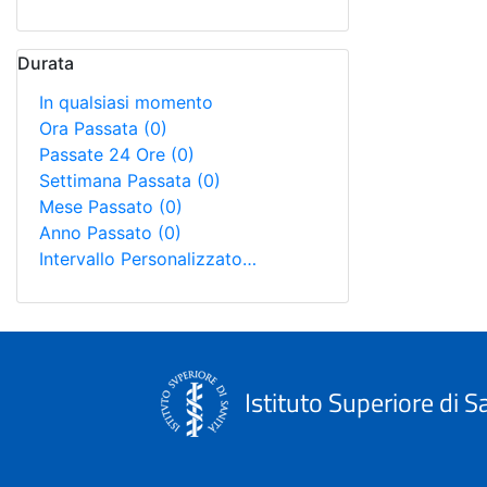
Durata
In qualsiasi momento
Ora Passata
(0)
Passate 24 Ore
(0)
Settimana Passata
(0)
Mese Passato
(0)
Anno Passato
(0)
Intervallo Personalizzato…
Istituto Superiore di S