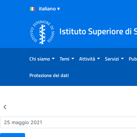
Salta al Contenuto
Salta al Footer
Istituto Superiore di 
Chi siamo
Temi
Attività
Servizi
Pub
Protezione dei dati
Risultati della Ricerca - Ev