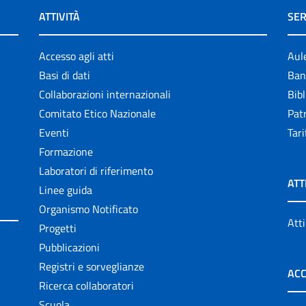
ATTIVITÀ
SER
Accesso agli atti
Aul
Basi di dati
Ban
Collaborazioni internazionali
Bibl
Comitato Etico Nazionale
Patr
Eventi
Tari
Formazione
Laboratori di riferimento
ATT
Linee guida
Organismo Notificato
Atti
Progetti
Pubblicazioni
Registri e sorveglianze
ACC
Ricerca collaboratori
Scuola