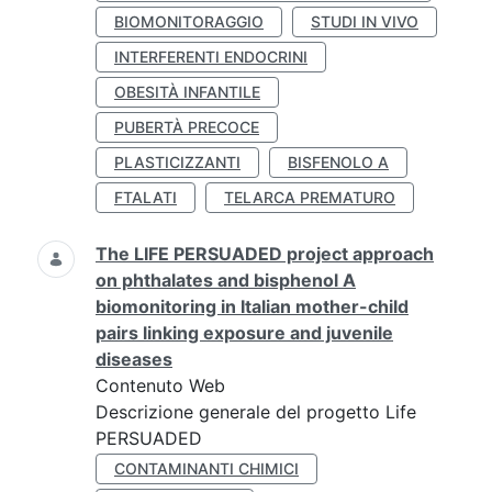
BIOMONITORAGGIO
STUDI IN VIVO
INTERFERENTI ENDOCRINI
OBESITÀ INFANTILE
PUBERTÀ PRECOCE
PLASTICIZZANTI
BISFENOLO A
FTALATI
TELARCA PREMATURO
The LIFE PERSUADED project approach
on phthalates and bisphenol A
biomonitoring in Italian mother-child
pairs linking exposure and juvenile
diseases
Contenuto Web
Descrizione generale del progetto Life
PERSUADED
CONTAMINANTI CHIMICI