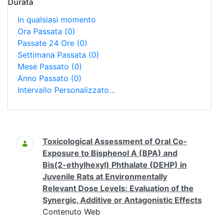
Durata
In qualsiasi momento
Ora Passata
(0)
Passate 24 Ore
(0)
Settimana Passata
(0)
Mese Passato
(0)
Anno Passato
(0)
Intervallo Personalizzato…
Ricerca
Toxicological Assessment of Oral Co-
Exposure to Bisphenol A (BPA) and
Bis(2-ethylhexyl) Phthalate (DEHP) in
Juvenile Rats at Environmentally
Relevant Dose Levels: Evaluation of the
Synergic, Additive or Antagonistic Effects
Contenuto Web