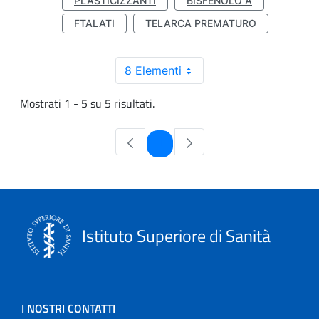
PLASTICIZZANTI
BISFENOLO A
FTALATI
TELARCA PREMATURO
8 Elementi
Mostrati 1 - 5 su 5 risultati.
Pagina
1
Istituto Superiore di Sanità
I NOSTRI CONTATTI