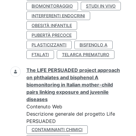
BIOMONITORAGGIO
STUDI IN VIVO
INTERFERENTI ENDOCRINI
OBESITÀ INFANTILE
PUBERTÀ PRECOCE
PLASTICIZZANTI
BISFENOLO A
FTALATI
TELARCA PREMATURO
The LIFE PERSUADED project approach
on phthalates and bisphenol A
biomonitoring in Italian mother-child
pairs linking exposure and juvenile
diseases
Contenuto Web
Descrizione generale del progetto Life
PERSUADED
CONTAMINANTI CHIMICI