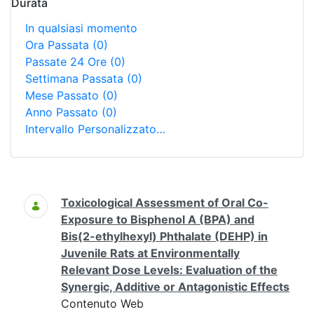
Durata
In qualsiasi momento
Ora Passata
(0)
Passate 24 Ore
(0)
Settimana Passata
(0)
Mese Passato
(0)
Anno Passato
(0)
Intervallo Personalizzato…
Ricerca
Toxicological Assessment of Oral Co-
Exposure to Bisphenol A (BPA) and
Bis(2-ethylhexyl) Phthalate (DEHP) in
Juvenile Rats at Environmentally
Relevant Dose Levels: Evaluation of the
Synergic, Additive or Antagonistic Effects
Contenuto Web