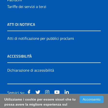
Tariffe dei servizi a terzi
ATTI DI NOTIFICA
Atti di notificazione per pubblici proclami
ACCESSIBILITÀ
Dichiarazione di accessibilità
Seguici su:
Utilizziamo i cookie per essere sicuri che tu
Acconsento
Accessibilità: form di segnalazione di prima istanza per
possa avere la migliore esperienza sul