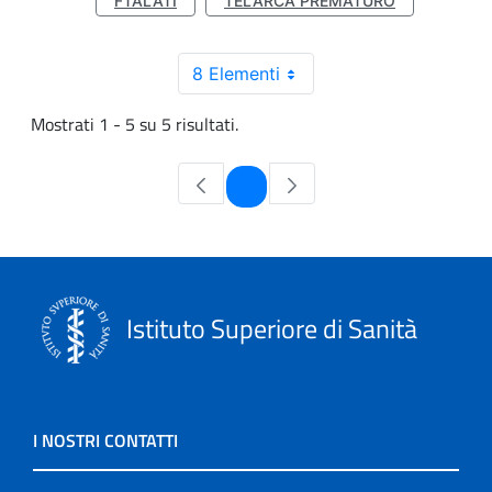
FTALATI
TELARCA PREMATURO
8 Elementi
Mostrati 1 - 5 su 5 risultati.
Pagina
1
Istituto Superiore di Sanità
I NOSTRI CONTATTI