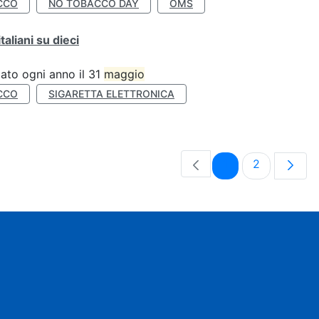
CCO
NO TOBACCO DAY
OMS
liani su dieci
ato ogni anno il 31
maggio
CCO
SIGARETTA ELETTRONICA
Pagina
Pagina
1
2