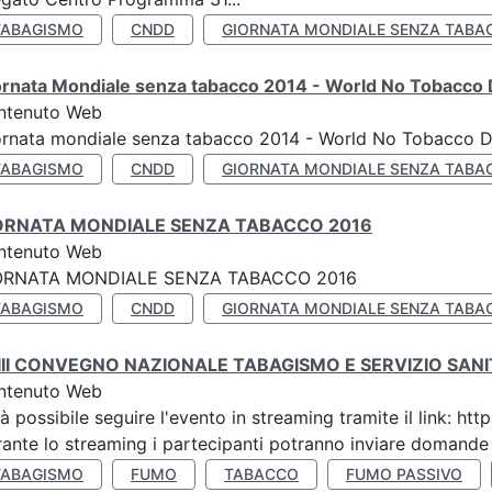
TABAGISMO
CNDD
GIORNATA MONDIALE SENZA TABA
ornata Mondiale senza tabacco 2014 - World No Tobacco
ntenuto Web
ornata mondiale senza tabacco 2014 - World No Tobacco 
TABAGISMO
CNDD
GIORNATA MONDIALE SENZA TABA
ORNATA MONDIALE SENZA TABACCO 2016
ntenuto Web
ORNATA MONDIALE SENZA TABACCO 2016
TABAGISMO
CNDD
GIORNATA MONDIALE SENZA TABA
III CONVEGNO NAZIONALE TABAGISMO E SERVIZIO SAN
ntenuto Web
à possibile seguire l'evento in streaming tramite il link:
ante lo streaming i partecipanti potranno inviare domande ai
TABAGISMO
FUMO
TABACCO
FUMO PASSIVO