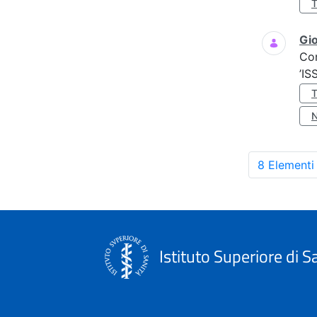
Gio
Co
’IS
8 Elementi
Istituto Superiore di S