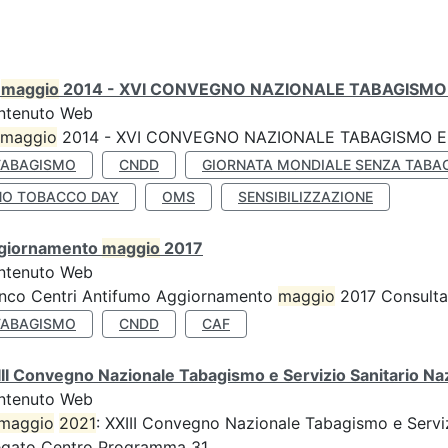
0
maggio
2014 - XVI CONVEGNO NAZIONALE TABAGISMO 
ntenuto Web
maggio
2014 - XVI CONVEGNO NAZIONALE TABAGISMO E 
TABAGISMO
CNDD
GIORNATA MONDIALE SENZA TABA
NO TOBACCO DAY
OMS
SENSIBILIZZAZIONE
giornamento
maggio
2017
ntenuto Web
enco Centri Antifumo Aggiornamento
maggio
2017 Consulta 
TABAGISMO
CNDD
CAF
II Convegno Nazionale Tabagismo e Servizio Sanitario Na
ntenuto Web
maggio
2021
: XXIII Convegno Nazionale Tabagismo e Serviz
egato Centro Programma 31...