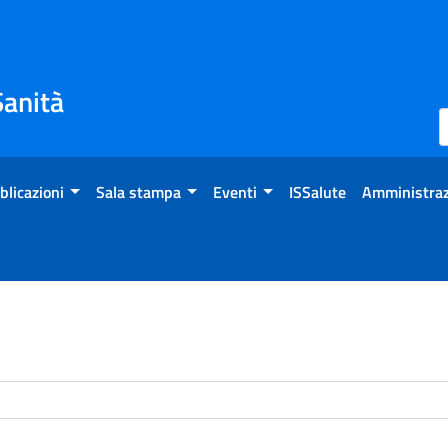
Sanità
blicazioni
Sala stampa
Eventi
ISSalute
Amministraz
enti