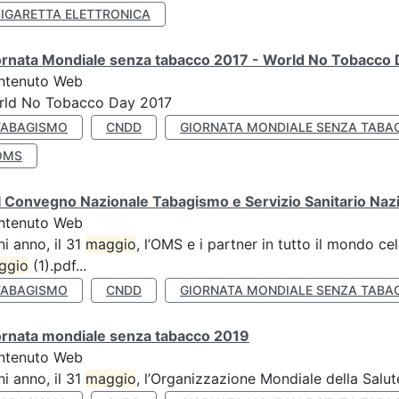
SIGARETTA ELETTRONICA
ornata Mondiale senza tabacco 2017 - World No Tobacco
ntenuto Web
rld No Tobacco Day 2017
TABAGISMO
CNDD
GIORNATA MONDIALE SENZA TABA
OMS
 Convegno Nazionale Tabagismo e Servizio Sanitario Naz
ntenuto Web
i anno, il 31
maggio
, l’OMS e i partner in tutto il mondo 
ggio
(1).pdf...
TABAGISMO
CNDD
GIORNATA MONDIALE SENZA TABA
ornata mondiale senza tabacco 2019
ntenuto Web
i anno, il 31
maggio
, l’Organizzazione Mondiale della Salut