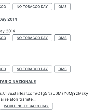
CCO
NO TOBACCO DAY
OMS
 Day 2014
Day 2014
CCO
NO TOBACCO DAY
OMS
CCO
NO TOBACCO DAY
OMS
ITARIO NAZIONALE
 https://live.starleaf.com/OTg5NzU0MzY6MjYzMzky
 relatori tramite...
WORLD NO TOBACCO DAY