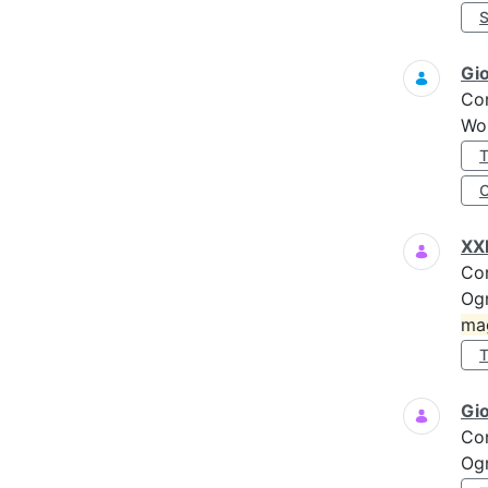
Gi
Co
Wo
XXI
Co
Ogn
ma
Gi
Co
Ogn