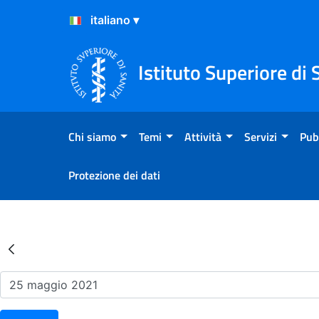
Salta al Contenuto
Salta al Footer
Istituto Superiore di 
Chi siamo
Temi
Attività
Servizi
Pub
Protezione dei dati
Risultati della Ricerca - Ev