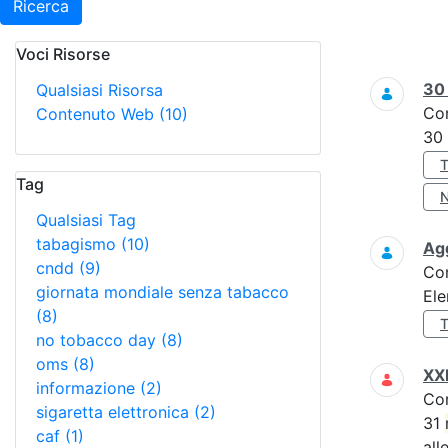
Ricerca
Voci Risorse
Ricerca
3
Qualsiasi Risorsa
Co
Contenuto Web
(10)
30
Tag
Qualsiasi Tag
tabagismo
(10)
Ag
cndd
(9)
Co
giornata mondiale senza tabacco
El
(8)
no tobacco day
(8)
oms
(8)
XXI
informazione
(2)
Co
sigaretta elettronica
(2)
31
caf
(1)
all