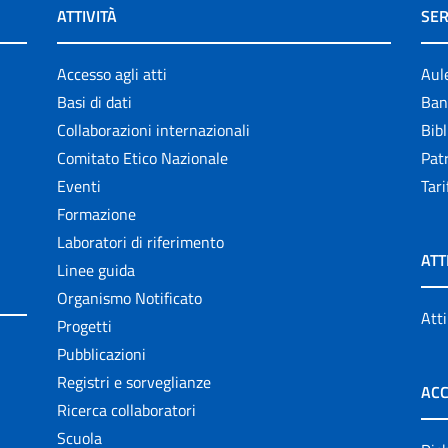
ATTIVITÀ
SER
Accesso agli atti
Aul
Basi di dati
Ban
Collaborazioni internazionali
Bibl
Comitato Etico Nazionale
Patr
Eventi
Tari
Formazione
Laboratori di riferimento
ATT
Linee guida
Organismo Notificato
Atti
Progetti
Pubblicazioni
Registri e sorveglianze
ACC
Ricerca collaboratori
Scuola