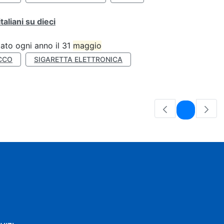
liani su dieci
ato ogni anno il 31
maggio
CCO
SIGARETTA ELETTRONICA
Pagina
1