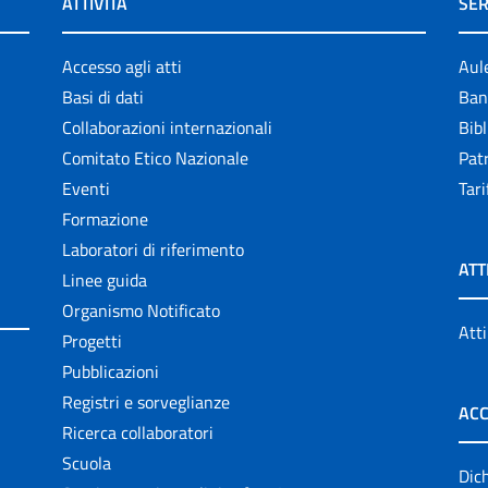
ATTIVITÀ
SER
Accesso agli atti
Aul
Basi di dati
Ban
Collaborazioni internazionali
Bibl
Comitato Etico Nazionale
Patr
Eventi
Tari
Formazione
Laboratori di riferimento
ATT
Linee guida
Organismo Notificato
Atti
Progetti
Pubblicazioni
Registri e sorveglianze
ACC
Ricerca collaboratori
Scuola
Dich