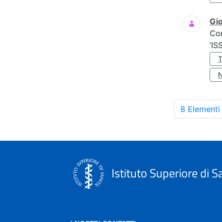
Gio
Co
’IS
8 Elementi
Istituto Superiore di S