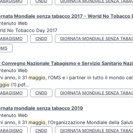
TABAGISMO
CNDD
GIORNATA MONDIALE SENZA TABA
ornata Mondiale senza tabacco 2017 - World No Tobacco
ntenuto Web
rld No Tobacco Day 2017
TABAGISMO
CNDD
GIORNATA MONDIALE SENZA TABA
OMS
 Convegno Nazionale Tabagismo e Servizio Sanitario Naz
ntenuto Web
i anno, il 31
maggio
, l’OMS e i partner in tutto il mondo 
ggio
(1).pdf...
TABAGISMO
CNDD
GIORNATA MONDIALE SENZA TABA
ornata mondiale senza tabacco 2019
ntenuto Web
i anno, il 31
maggio
, l’Organizzazione Mondiale della Salut
TABAGISMO
CNDD
GIORNATA MONDIALE SENZA TABA