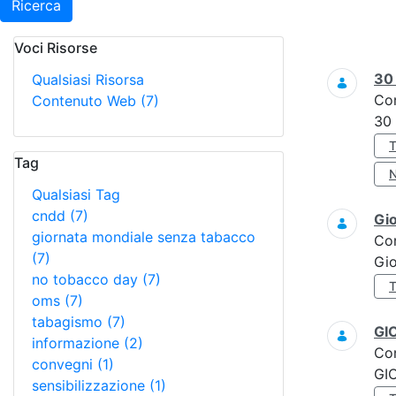
Ricerca
Voci Risorse
Ricerca
3
Qualsiasi Risorsa
Co
Contenuto Web
(7)
30
Tag
Qualsiasi Tag
cndd
(7)
Gi
giornata mondiale senza tabacco
Co
(7)
Gi
no tobacco day
(7)
oms
(7)
tabagismo
(7)
GI
informazione
(2)
Co
convegni
(1)
GI
sensibilizzazione
(1)