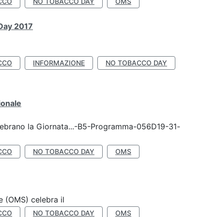
CCO
NO TOBACCO DAY
OMS
 Day 2017
CCO
INFORMAZIONE
NO TOBACCO DAY
ionale
celebrano la Giornata...-B5-Programma-056D19-31-
CCO
NO TOBACCO DAY
OMS
e (OMS) celebra il
CCO
NO TOBACCO DAY
OMS