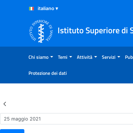
Salta al Contenuto
Salta al Footer
Istituto Superiore di 
Chi siamo
Temi
Attività
Servizi
Pub
Protezione dei dati
Risultati della Ricerca - Ev