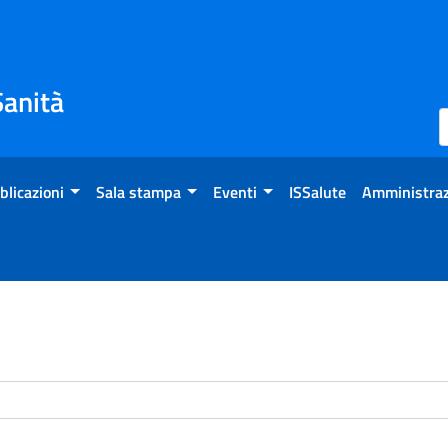
Sanità
blicazioni
Sala stampa
Eventi
ISSalute
Amministraz
enti