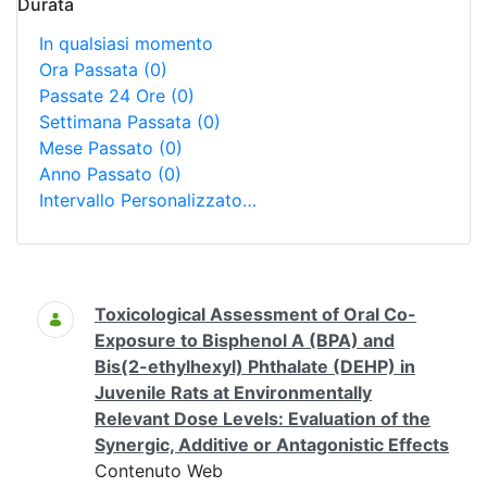
Durata
In qualsiasi momento
Ora Passata
(0)
Passate 24 Ore
(0)
Settimana Passata
(0)
Mese Passato
(0)
Anno Passato
(0)
Intervallo Personalizzato…
Ricerca
Toxicological Assessment of Oral Co-
Exposure to Bisphenol A (BPA) and
Bis(2-ethylhexyl) Phthalate (DEHP) in
Juvenile Rats at Environmentally
Relevant Dose Levels: Evaluation of the
Synergic, Additive or Antagonistic Effects
Contenuto Web