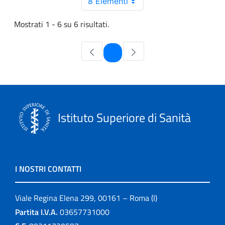
8 Elementi
Mostrati 1 - 6 su 6 risultati.
Pagina
1
Istituto Superiore di Sanità
I NOSTRI CONTATTI
Viale Regina Elena 299, 00161 – Roma (I)
Partita I.V.A.
03657731000