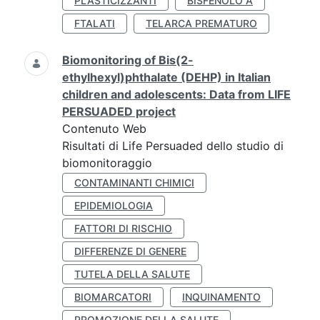
PLASTICIZZANTI
BISFENOLO A
FTALATI
TELARCA PREMATURO
Biomonitoring of Bis(2-
ethylhexyl)phthalate (DEHP) in Italian
children and adolescents: Data from LIFE
PERSUADED project
Contenuto Web
Risultati di Life Persuaded dello studio di
biomonitoraggio
CONTAMINANTI CHIMICI
EPIDEMIOLOGIA
FATTORI DI RISCHIO
DIFFERENZE DI GENERE
TUTELA DELLA SALUTE
BIOMARCATORI
INQUINAMENTO
PROMOZIONE DELLA SALUTE