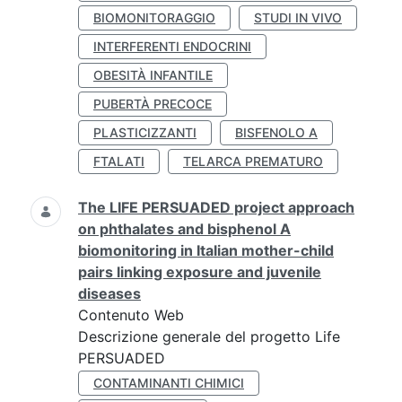
BIOMONITORAGGIO
STUDI IN VIVO
INTERFERENTI ENDOCRINI
OBESITÀ INFANTILE
PUBERTÀ PRECOCE
PLASTICIZZANTI
BISFENOLO A
FTALATI
TELARCA PREMATURO
The LIFE PERSUADED project approach
on phthalates and bisphenol A
biomonitoring in Italian mother-child
pairs linking exposure and juvenile
diseases
Contenuto Web
Descrizione generale del progetto Life
PERSUADED
CONTAMINANTI CHIMICI