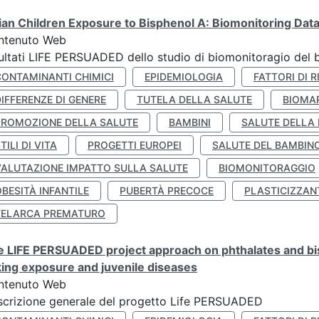
lian Children Exposure to Bisphenol A: Biomonitoring Da
ntenuto Web
ultati LIFE PERSUADED dello studio di biomonitoragio del 
CONTAMINANTI CHIMICI
EPIDEMIOLOGIA
FATTORI DI R
IFFERENZE DI GENERE
TUTELA DELLA SALUTE
BIOMA
PROMOZIONE DELLA SALUTE
BAMBINI
SALUTE DELLA
TILI DI VITA
PROGETTI EUROPEI
SALUTE DEL BAMBIN
VALUTAZIONE IMPATTO SULLA SALUTE
BIOMONITORAGGIO
BESITÀ INFANTILE
PUBERTÀ PRECOCE
PLASTICIZZAN
TELARCA PREMATURO
 LIFE PERSUADED project approach on phthalates and bisp
king exposure and juvenile diseases
ntenuto Web
crizione generale del progetto Life PERSUADED