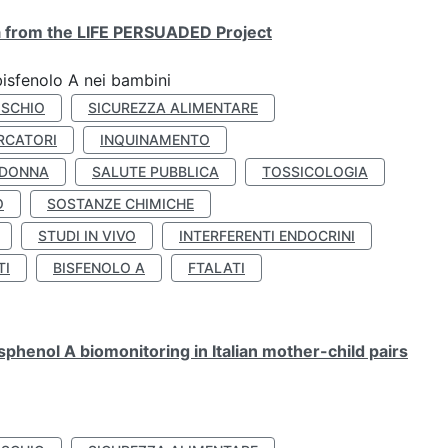
ta from the LIFE PERSUADED Project
bisfenolo A nei bambini
ISCHIO
SICUREZZA ALIMENTARE
RCATORI
INQUINAMENTO
 DONNA
SALUTE PUBBLICA
TOSSICOLOGIA
O
SOSTANZE CHIMICHE
STUDI IN VIVO
INTERFERENTI ENDOCRINI
TI
BISFENOLO A
FTALATI
henol A biomonitoring in Italian mother-child pairs