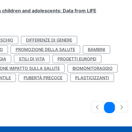
n children and adolescents: Data from LIFE
ISCHIO
DIFFERENZE DI GENERE
TO
PROMOZIONE DELLA SALUTE
BAMBINI
GIA
STILI DI VITA
PROGETTI EUROPEI
ONE IMPATTO SULLA SALUTE
BIOMONITORAGGIO
NTILE
PUBERTÀ PRECOCE
PLASTICIZZANTI
Pagina
1