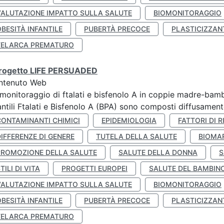
VALUTAZIONE IMPATTO SULLA SALUTE
BIOMONITORAGGIO
BESITÀ INFANTILE
PUBERTÀ PRECOCE
PLASTICIZZAN
TELARCA PREMATURO
 progetto LIFE PERSUADED
ntenuto Web
monitoraggio di ftalati e bisfenolo A in coppie madre-bamb
antili Ftalati e Bisfenolo A (BPA) sono composti diffusamente 
CONTAMINANTI CHIMICI
EPIDEMIOLOGIA
FATTORI DI R
IFFERENZE DI GENERE
TUTELA DELLA SALUTE
BIOMA
PROMOZIONE DELLA SALUTE
SALUTE DELLA DONNA
S
TILI DI VITA
PROGETTI EUROPEI
SALUTE DEL BAMBIN
VALUTAZIONE IMPATTO SULLA SALUTE
BIOMONITORAGGIO
BESITÀ INFANTILE
PUBERTÀ PRECOCE
PLASTICIZZAN
TELARCA PREMATURO