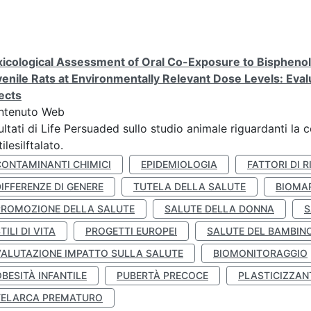
icological Assessment of Oral Co-Exposure to Bisphenol 
enile Rats at Environmentally Relevant Dose Levels: Evalu
ects
ntenuto Web
ultati di Life Persuaded sullo studio animale riguardanti la 
tilesilftalato.
CONTAMINANTI CHIMICI
EPIDEMIOLOGIA
FATTORI DI R
IFFERENZE DI GENERE
TUTELA DELLA SALUTE
BIOMA
PROMOZIONE DELLA SALUTE
SALUTE DELLA DONNA
S
TILI DI VITA
PROGETTI EUROPEI
SALUTE DEL BAMBIN
VALUTAZIONE IMPATTO SULLA SALUTE
BIOMONITORAGGIO
BESITÀ INFANTILE
PUBERTÀ PRECOCE
PLASTICIZZAN
TELARCA PREMATURO