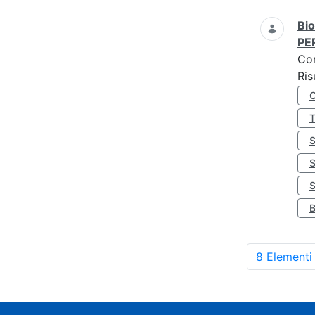
Bio
PE
Co
Ris
S
8 Elementi