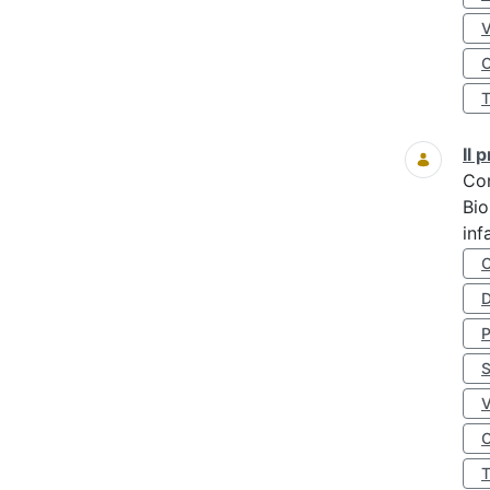
O
Il
Co
Bio
inf
D
S
O