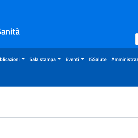
Sanità
blicazioni
Sala stampa
Eventi
ISSalute
Amministraz
enti