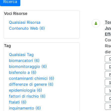
Ricerca
Voci Risorse
Ricerca
Tox
Qualsiasi Risorsa
Juv
Contenuto Web
(6)
Eff
Co
Tag
Ris
die
Qualsiasi Tag
biomarcatori
(6)
biomonitoraggio
(6)
D
bisfenolo a
(6)
contaminanti chimici
(6)
S
differenze di genere
(6)
epidemiologia
(6)
fattori di rischio
(6)
O
ftalati
(6)
inquinamento
(6)