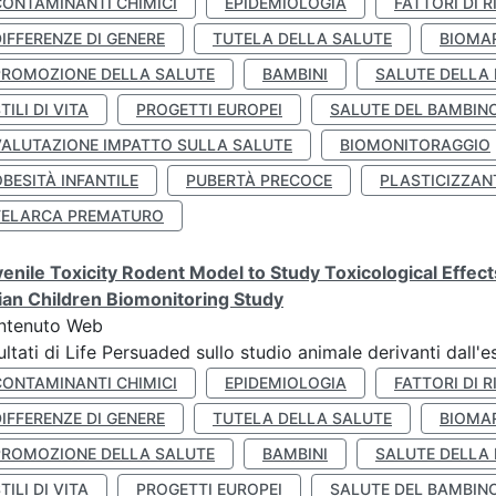
CONTAMINANTI CHIMICI
EPIDEMIOLOGIA
FATTORI DI R
IFFERENZE DI GENERE
TUTELA DELLA SALUTE
BIOMA
PROMOZIONE DELLA SALUTE
BAMBINI
SALUTE DELLA
TILI DI VITA
PROGETTI EUROPEI
SALUTE DEL BAMBIN
VALUTAZIONE IMPATTO SULLA SALUTE
BIOMONITORAGGIO
BESITÀ INFANTILE
PUBERTÀ PRECOCE
PLASTICIZZAN
TELARCA PREMATURO
enile Toxicity Rodent Model to Study Toxicological Effec
lian Children Biomonitoring Study
ntenuto Web
ultati di Life Persuaded sullo studio animale derivanti dall'
CONTAMINANTI CHIMICI
EPIDEMIOLOGIA
FATTORI DI R
IFFERENZE DI GENERE
TUTELA DELLA SALUTE
BIOMA
PROMOZIONE DELLA SALUTE
BAMBINI
SALUTE DELLA
TILI DI VITA
PROGETTI EUROPEI
SALUTE DEL BAMBIN