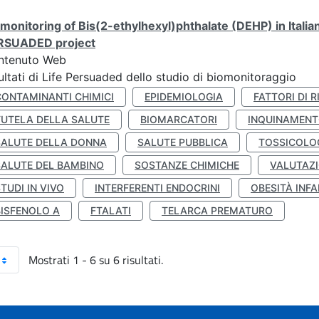
monitoring of Bis(2-ethylhexyl)phthalate (DEHP) in Italia
RSUADED project
ntenuto Web
ultati di Life Persuaded dello studio di biomonitoraggio
CONTAMINANTI CHIMICI
EPIDEMIOLOGIA
FATTORI DI R
TUTELA DELLA SALUTE
BIOMARCATORI
INQUINAMEN
SALUTE DELLA DONNA
SALUTE PUBBLICA
TOSSICOLO
SALUTE DEL BAMBINO
SOSTANZE CHIMICHE
VALUTAZI
TUDI IN VIVO
INTERFERENTI ENDOCRINI
OBESITÀ INFA
BISFENOLO A
FTALATI
TELARCA PREMATURO
Mostrati 1 - 6 su 6 risultati.