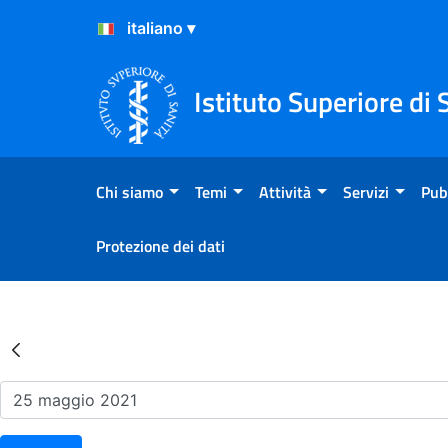
Salta al Contenuto
Salta al Footer
Istituto Superiore di 
Chi siamo
Temi
Attività
Servizi
Pub
Protezione dei dati
Risultati della Ricerca - Ev