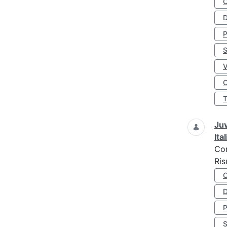
D
S
O
Juv
Ita
Co
Ris
D
S