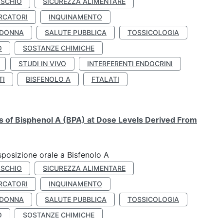
ISCHIO
SICUREZZA ALIMENTARE
RCATORI
INQUINAMENTO
 DONNA
SALUTE PUBBLICA
TOSSICOLOGIA
O
SOSTANZE CHIMICHE
STUDI IN VIVO
INTERFERENTI ENDOCRINI
TI
BISFENOLO A
FTALATI
ts of Bisphenol A (BPA) at Dose Levels Derived From
esposizione orale a Bisfenolo A
ISCHIO
SICUREZZA ALIMENTARE
RCATORI
INQUINAMENTO
 DONNA
SALUTE PUBBLICA
TOSSICOLOGIA
O
SOSTANZE CHIMICHE