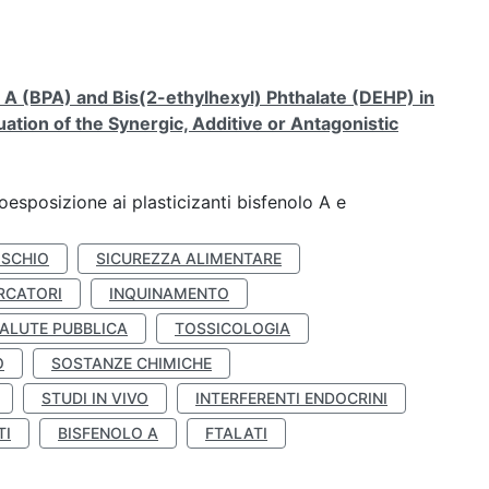
A (BPA) and Bis(2-ethylhexyl) Phthalate (DEHP) in
ation of the Synergic, Additive or Antagonistic
coesposizione ai plasticizanti bisfenolo A e
ISCHIO
SICUREZZA ALIMENTARE
RCATORI
INQUINAMENTO
ALUTE PUBBLICA
TOSSICOLOGIA
O
SOSTANZE CHIMICHE
STUDI IN VIVO
INTERFERENTI ENDOCRINI
TI
BISFENOLO A
FTALATI