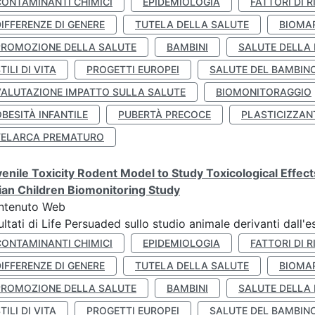
CONTAMINANTI CHIMICI
EPIDEMIOLOGIA
FATTORI DI R
IFFERENZE DI GENERE
TUTELA DELLA SALUTE
BIOMA
PROMOZIONE DELLA SALUTE
BAMBINI
SALUTE DELLA
TILI DI VITA
PROGETTI EUROPEI
SALUTE DEL BAMBIN
VALUTAZIONE IMPATTO SULLA SALUTE
BIOMONITORAGGIO
BESITÀ INFANTILE
PUBERTÀ PRECOCE
PLASTICIZZAN
TELARCA PREMATURO
enile Toxicity Rodent Model to Study Toxicological Effec
lian Children Biomonitoring Study
ntenuto Web
ultati di Life Persuaded sullo studio animale derivanti dall'
CONTAMINANTI CHIMICI
EPIDEMIOLOGIA
FATTORI DI R
IFFERENZE DI GENERE
TUTELA DELLA SALUTE
BIOMA
PROMOZIONE DELLA SALUTE
BAMBINI
SALUTE DELLA
TILI DI VITA
PROGETTI EUROPEI
SALUTE DEL BAMBIN