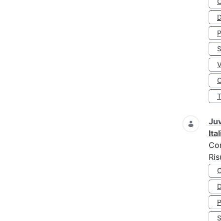
D
S
O
Juv
Ita
Co
Ris
D
S