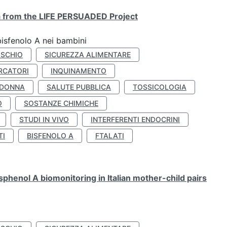
ta from the LIFE PERSUADED Project
bisfenolo A nei bambini
ISCHIO
SICUREZZA ALIMENTARE
RCATORI
INQUINAMENTO
 DONNA
SALUTE PUBBLICA
TOSSICOLOGIA
O
SOSTANZE CHIMICHE
STUDI IN VIVO
INTERFERENTI ENDOCRINI
TI
BISFENOLO A
FTALATI
henol A biomonitoring in Italian mother-child pairs