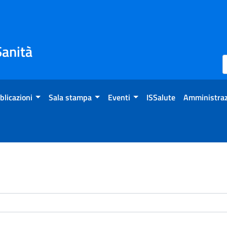
Sanità
blicazioni
Sala stampa
Eventi
ISSalute
Amministraz
enti