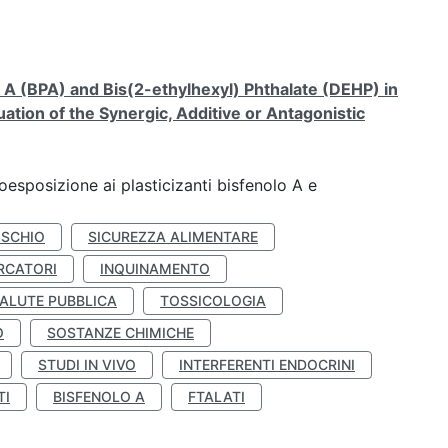
A (BPA) and Bis(2-ethylhexyl) Phthalate (DEHP) in
ation of the Synergic, Additive or Antagonistic
coesposizione ai plasticizanti bisfenolo A e
ISCHIO
SICUREZZA ALIMENTARE
RCATORI
INQUINAMENTO
ALUTE PUBBLICA
TOSSICOLOGIA
O
SOSTANZE CHIMICHE
STUDI IN VIVO
INTERFERENTI ENDOCRINI
TI
BISFENOLO A
FTALATI