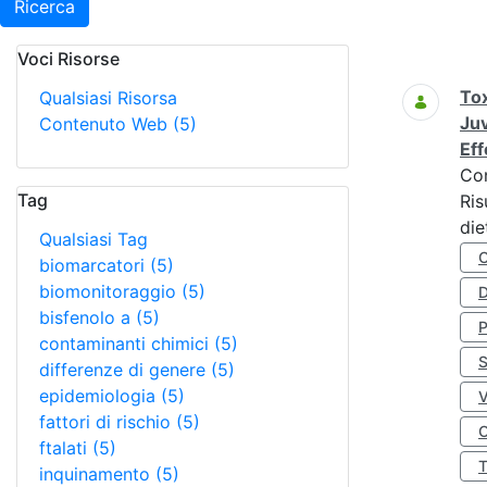
Ricerca
Voci Risorse
Ricerca
Tox
Qualsiasi Risorsa
Juv
Contenuto Web
(5)
Eff
Co
Tag
Ris
die
Qualsiasi Tag
biomarcatori
(5)
biomonitoraggio
(5)
D
bisfenolo a
(5)
contaminanti chimici
(5)
S
differenze di genere
(5)
epidemiologia
(5)
fattori di rischio
(5)
O
ftalati
(5)
inquinamento
(5)