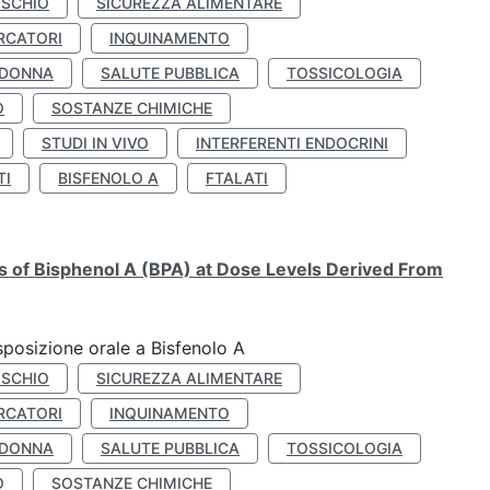
ISCHIO
SICUREZZA ALIMENTARE
RCATORI
INQUINAMENTO
 DONNA
SALUTE PUBBLICA
TOSSICOLOGIA
O
SOSTANZE CHIMICHE
STUDI IN VIVO
INTERFERENTI ENDOCRINI
TI
BISFENOLO A
FTALATI
ts of Bisphenol A (BPA) at Dose Levels Derived From
esposizione orale a Bisfenolo A
ISCHIO
SICUREZZA ALIMENTARE
RCATORI
INQUINAMENTO
 DONNA
SALUTE PUBBLICA
TOSSICOLOGIA
O
SOSTANZE CHIMICHE