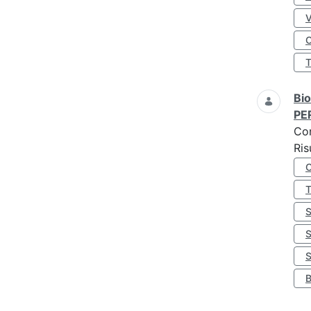
O
Bio
PE
Co
Ris
S