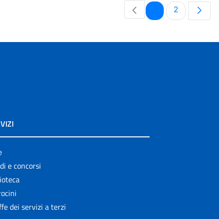
Pagina
Pagina
1
2
VIZI
e
di e concorsi
ioteca
ocini
ffe dei servizi a terzi