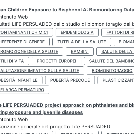
lian Children Exposure to Bisphenol A: Biomonitoring Da
ntenuto Web
ultati LIFE PERSUADED dello studio di biomonitoragio del 
CONTAMINANTI CHIMICI
EPIDEMIOLOGIA
FATTORI DI R
IFFERENZE DI GENERE
TUTELA DELLA SALUTE
BIOMA
PROMOZIONE DELLA SALUTE
BAMBINI
SALUTE DELLA
TILI DI VITA
PROGETTI EUROPEI
SALUTE DEL BAMBIN
VALUTAZIONE IMPATTO SULLA SALUTE
BIOMONITORAGGIO
BESITÀ INFANTILE
PUBERTÀ PRECOCE
PLASTICIZZAN
TELARCA PREMATURO
 LIFE PERSUADED project approach on phthalates and bisp
king exposure and juvenile diseases
ntenuto Web
crizione generale del progetto Life PERSUADED