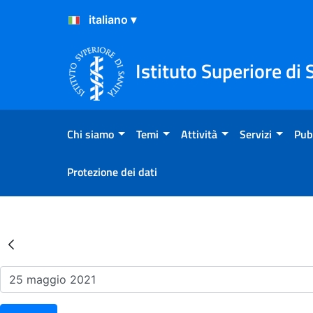
Salta al Contenuto
Salta al Footer
Istituto Superiore di 
Chi siamo
Temi
Attività
Servizi
Pub
Protezione dei dati
Risultati della Ricerca - Ev