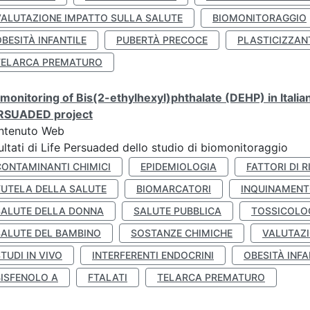
VALUTAZIONE IMPATTO SULLA SALUTE
BIOMONITORAGGIO
BESITÀ INFANTILE
PUBERTÀ PRECOCE
PLASTICIZZAN
TELARCA PREMATURO
monitoring of Bis(2-ethylhexyl)phthalate (DEHP) in Italia
RSUADED project
ntenuto Web
ultati di Life Persuaded dello studio di biomonitoraggio
CONTAMINANTI CHIMICI
EPIDEMIOLOGIA
FATTORI DI R
TUTELA DELLA SALUTE
BIOMARCATORI
INQUINAMEN
SALUTE DELLA DONNA
SALUTE PUBBLICA
TOSSICOLO
SALUTE DEL BAMBINO
SOSTANZE CHIMICHE
VALUTAZI
TUDI IN VIVO
INTERFERENTI ENDOCRINI
OBESITÀ INFA
BISFENOLO A
FTALATI
TELARCA PREMATURO