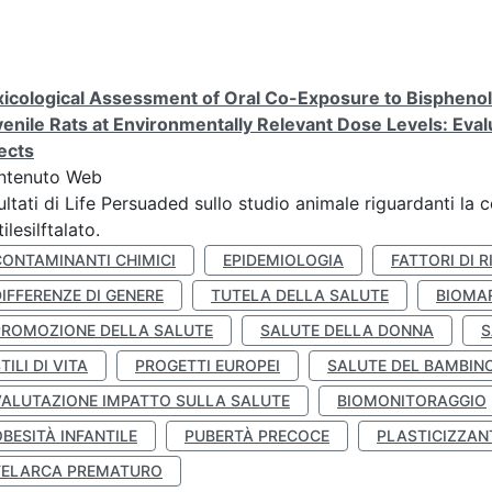
icological Assessment of Oral Co-Exposure to Bisphenol 
enile Rats at Environmentally Relevant Dose Levels: Evalu
ects
ntenuto Web
ultati di Life Persuaded sullo studio animale riguardanti la 
tilesilftalato.
CONTAMINANTI CHIMICI
EPIDEMIOLOGIA
FATTORI DI R
IFFERENZE DI GENERE
TUTELA DELLA SALUTE
BIOMA
PROMOZIONE DELLA SALUTE
SALUTE DELLA DONNA
S
TILI DI VITA
PROGETTI EUROPEI
SALUTE DEL BAMBIN
VALUTAZIONE IMPATTO SULLA SALUTE
BIOMONITORAGGIO
BESITÀ INFANTILE
PUBERTÀ PRECOCE
PLASTICIZZAN
TELARCA PREMATURO