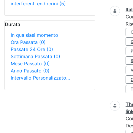
interferenti endocrini
(5)
Ita
Co
Ris
Durata
In qualsiasi momento
D
Ora Passata
(0)
Passate 24 Ore
(0)
Settimana Passata
(0)
S
Mese Passato
(0)
Anno Passato
(0)
Intervallo Personalizzato…
O
The
lin
Co
Des