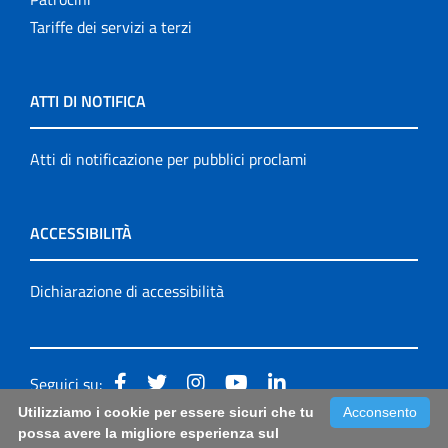
Tariffe dei servizi a terzi
ATTI DI NOTIFICA
Atti di notificazione per pubblici proclami
ACCESSIBILITÀ
Dichiarazione di accessibilità
Seguici su:
Utilizziamo i cookie per essere sicuri che tu
Acconsento
Accessibilità: form di segnalazione di prima istanza per
possa avere la migliore esperienza sul