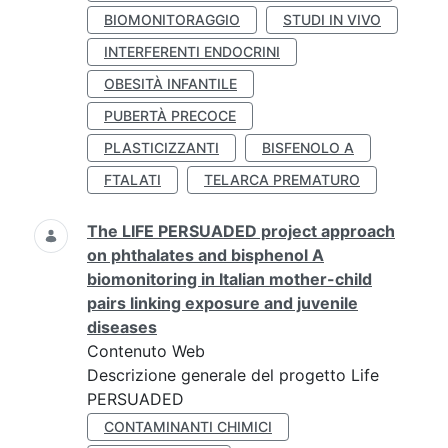
BIOMONITORAGGIO
STUDI IN VIVO
INTERFERENTI ENDOCRINI
OBESITÀ INFANTILE
PUBERTÀ PRECOCE
PLASTICIZZANTI
BISFENOLO A
FTALATI
TELARCA PREMATURO
The LIFE PERSUADED project approach
on phthalates and bisphenol A
biomonitoring in Italian mother-child
pairs linking exposure and juvenile
diseases
Contenuto Web
Descrizione generale del progetto Life
PERSUADED
CONTAMINANTI CHIMICI