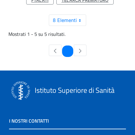
FTALATI
TELARCA PREMATURO
8 Elementi
Mostrati 1 - 5 su 5 risultati.
Pagina
1
Istituto Superiore di Sanità
I NOSTRI CONTATTI