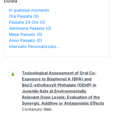
Durata
In qualsiasi momento
Ora Passata
(0)
Passate 24 Ore
(0)
Settimana Passata
(0)
Mese Passato
(0)
Anno Passato
(0)
Intervallo Personalizzato…
Ricerca
Toxicological Assessment of Oral Co-
Exposure to Bisphenol A (BPA) and
Bis(2-ethylhexyl) Phthalate (DEHP) in
Juvenile Rats at Environmentally
Relevant Dose Levels: Evaluation of the
Synergic, Additive or Antagonistic Effects
Contenuto Web