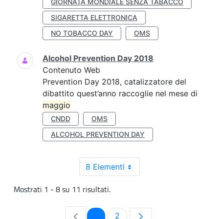
GIORNATA MONDIALE SENZA TABACCO
SIGARETTA ELETTRONICA
NO TOBACCO DAY
OMS
Alcohol Prevention Day 2018
Contenuto Web
Prevention Day 2018, catalizzatore del
dibattito quest’anno raccoglie nel mese di
maggio
CNDD
OMS
ALCOHOL PREVENTION DAY
8 Elementi
Mostrati 1 - 8 su 11 risultati.
Pagina
Pagina
1
2