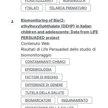
PLASTICIZZANTI
BISFENOLO A
FTALATI
TELARCA PREMATURO
Biomonitoring of Bis(2-
ethylhexyl)phthalate (DEHP) in Italian
children and adolescents: Data from LIFE
PERSUADED project
Contenuto Web
Risultati di Life Persuaded dello studio di
biomonitoraggio
CONTAMINANTI CHIMICI
EPIDEMIOLOGIA
FATTORI DI RISCHIO
DIFFERENZE DI GENERE
TUTELA DELLA SALUTE
BIOMARCATORI
INQUINAMENTO
PROMOZIONE DELLA SALUTE