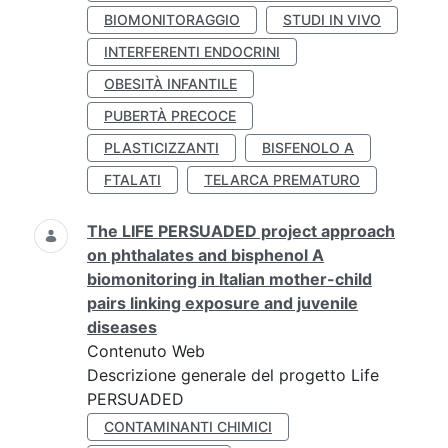
BIOMONITORAGGIO
STUDI IN VIVO
INTERFERENTI ENDOCRINI
OBESITÀ INFANTILE
PUBERTÀ PRECOCE
PLASTICIZZANTI
BISFENOLO A
FTALATI
TELARCA PREMATURO
The LIFE PERSUADED project approach
on phthalates and bisphenol A
biomonitoring in Italian mother-child
pairs linking exposure and juvenile
diseases
Contenuto Web
Descrizione generale del progetto Life
PERSUADED
CONTAMINANTI CHIMICI