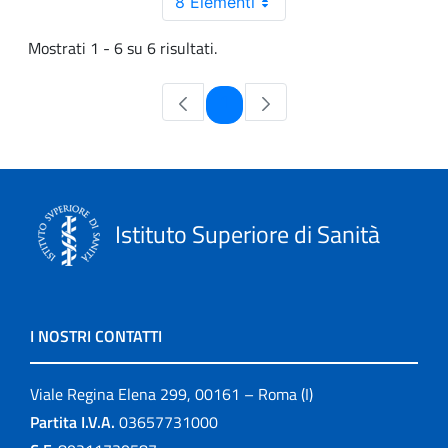
8 Elementi
Mostrati 1 - 6 su 6 risultati.
Pagina
1
Istituto Superiore di Sanità
I NOSTRI CONTATTI
Viale Regina Elena 299, 00161 – Roma (I)
Partita I.V.A.
03657731000