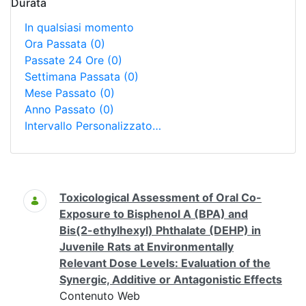
Durata
In qualsiasi momento
Ora Passata
(0)
Passate 24 Ore
(0)
Settimana Passata
(0)
Mese Passato
(0)
Anno Passato
(0)
Intervallo Personalizzato…
Ricerca
Toxicological Assessment of Oral Co-
Exposure to Bisphenol A (BPA) and
Bis(2-ethylhexyl) Phthalate (DEHP) in
Juvenile Rats at Environmentally
Relevant Dose Levels: Evaluation of the
Synergic, Additive or Antagonistic Effects
Contenuto Web