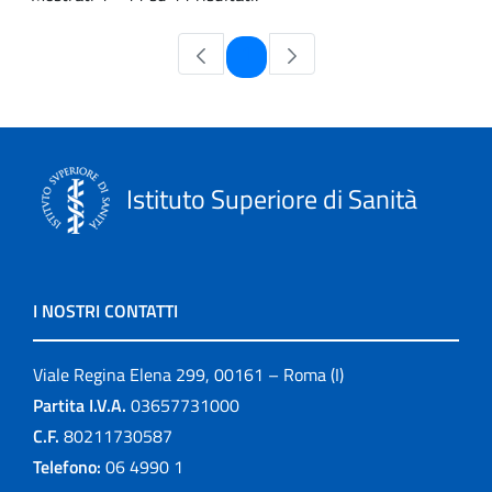
Pagina
1
Istituto Superiore di Sanità
I NOSTRI CONTATTI
Viale Regina Elena 299, 00161 – Roma (I)
Partita I.V.A.
03657731000
C.F.
80211730587
Telefono:
06 4990 1