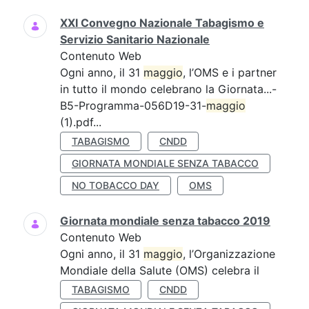
XXI Convegno Nazionale Tabagismo e
Servizio Sanitario Nazionale
Contenuto Web
Ogni anno, il 31
maggio
, l’OMS e i partner
in tutto il mondo celebrano la Giornata...-
B5-Programma-056D19-31-
maggio
(1).pdf...
TABAGISMO
CNDD
GIORNATA MONDIALE SENZA TABACCO
NO TOBACCO DAY
OMS
Giornata mondiale senza tabacco 2019
Contenuto Web
Ogni anno, il 31
maggio
, l’Organizzazione
Mondiale della Salute (OMS) celebra il
TABAGISMO
CNDD