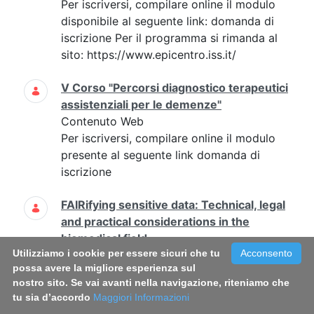
Per iscriversi, compilare online il modulo
disponibile al seguente link: domanda di
iscrizione Per il programma si rimanda al
sito: https://www.epicentro.iss.it/
V Corso "Percorsi diagnostico terapeutici
assistenziali per le demenze"
Contenuto Web
Per iscriversi, compilare online il modulo
presente al seguente link domanda di
iscrizione
FAIRifying sensitive data: Technical, legal
and practical considerations in the
biomedical field
Utilizziamo i cookie per essere sicuri che tu
Acconsento
Contenuto Web
possa avere la migliore esperienza sul
2023-05-
25
2023-05-26 non sono
nostro sito. Se vai avanti nella navigazione, riteniamo che
previsti Antonella Tancredi, Maria
tu sia d’accordo
Maggiori Informazioni
Buoncervello antonella.tancredi