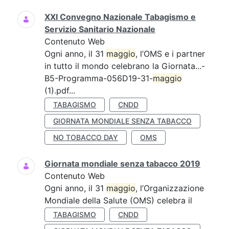
XXI Convegno Nazionale Tabagismo e
Servizio Sanitario Nazionale
Contenuto Web
Ogni anno, il 31
maggio
, l’OMS e i partner
in tutto il mondo celebrano la Giornata...-
B5-Programma-056D19-31-
maggio
(1).pdf...
TABAGISMO
CNDD
GIORNATA MONDIALE SENZA TABACCO
NO TOBACCO DAY
OMS
Giornata mondiale senza tabacco 2019
Contenuto Web
Ogni anno, il 31
maggio
, l’Organizzazione
Mondiale della Salute (OMS) celebra il
TABAGISMO
CNDD