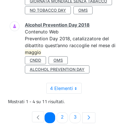
GIORNATA MONDIALE SENZA TABACCO
NO TOBACCO DAY
OMS
Alcohol Prevention Day 2018
Contenuto Web
Prevention Day 2018, catalizzatore del
dibattito quest’anno raccoglie nel mese di
maggio
CNDD
OMS
ALCOHOL PREVENTION DAY
4 Elementi
Mostrati 1 - 4 su 11 risultati.
Pagina
Pagina
Pagina
1
2
3