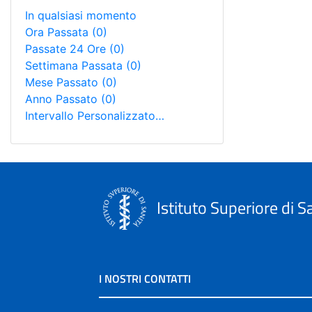
In qualsiasi momento
Ora Passata
(0)
Passate 24 Ore
(0)
Settimana Passata
(0)
Mese Passato
(0)
Anno Passato
(0)
Intervallo Personalizzato…
Istituto Superiore di S
I NOSTRI CONTATTI