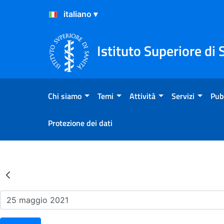
Salta al Contenuto
Salta al Footer
Istituto Superiore di 
Chi siamo
Temi
Attività
Servizi
Pub
Protezione dei dati
Risultati della Ricerca - Ev