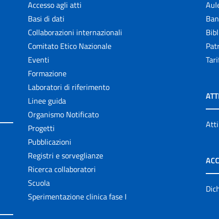
Accesso agli atti
Aul
Basi di dati
Ban
Collaborazioni internazionali
Bibl
Comitato Etico Nazionale
Patr
Eventi
Tari
Formazione
Laboratori di riferimento
ATT
Linee guida
Organismo Notificato
Atti
Progetti
Pubblicazioni
Registri e sorveglianze
ACC
Ricerca collaboratori
Scuola
Dich
Sperimentazione clinica fase I