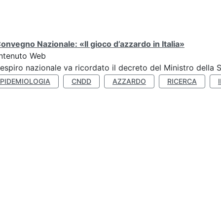
Convegno Nazionale: «Il gioco d’azzardo in Italia»
ntenuto Web
respiro nazionale va ricordato il decreto del Ministro della 
EPIDEMIOLOGIA
CNDD
AZZARDO
RICERCA