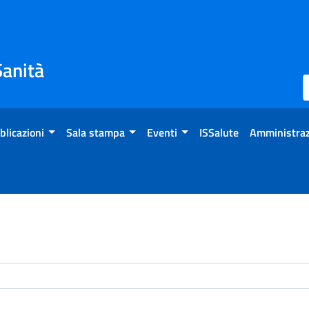
Sanità
blicazioni
Sala stampa
Eventi
ISSalute
Amministraz
enti