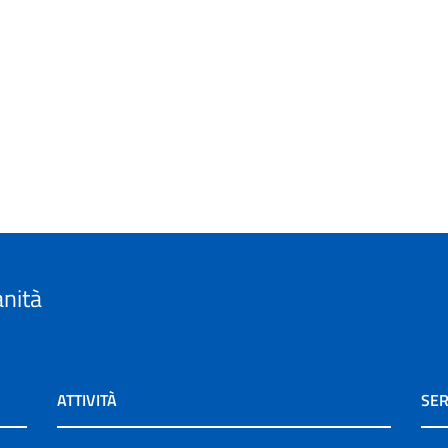
anità
ATTIVITÀ
SER