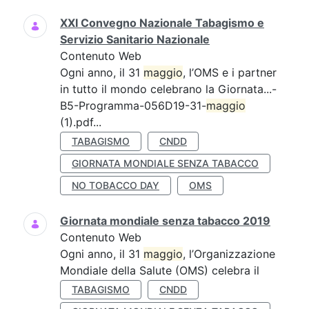
XXI Convegno Nazionale Tabagismo e
Servizio Sanitario Nazionale
Contenuto Web
Ogni anno, il 31
maggio
, l’OMS e i partner
in tutto il mondo celebrano la Giornata...-
B5-Programma-056D19-31-
maggio
(1).pdf...
TABAGISMO
CNDD
GIORNATA MONDIALE SENZA TABACCO
NO TOBACCO DAY
OMS
Giornata mondiale senza tabacco 2019
Contenuto Web
Ogni anno, il 31
maggio
, l’Organizzazione
Mondiale della Salute (OMS) celebra il
TABAGISMO
CNDD