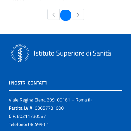
Pagina
1
Istituto Superiore di Sanità
I NOSTRI CONTATTI
Viale Regina Elena 299, 00161 – Roma (I)
Partita I.V.A.
03657731000
C.F.
80211730587
Telefono:
06 4990 1