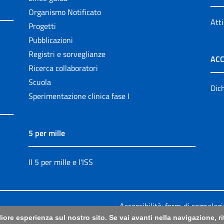
Organismo Notificato
Atti
Progetti
Pubblicazioni
Registri e sorveglianze
ACC
Ricerca collaboratori
Scuola
Dich
Sperimentazione clinica fase I
5 per mille
Il 5 per mille e l'ISS
Accessibilità: form di segnalaz
liore esperienza sul nostro sito. Se vai avanti nella navigazione, 
Legali
|
Sitemap