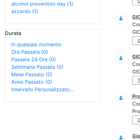
alcohol prevention day
(1)
azzardo
(1)
GI
Co
GI
Durata
In qualsiasi momento
Ora Passata
(0)
GI
Passate 24 Ore
(0)
Co
Settimana Passata
(0)
GI
Mese Passato
(0)
Anno Passato
(0)
Intervallo Personalizzato…
Pro
Co
Pro
Gi