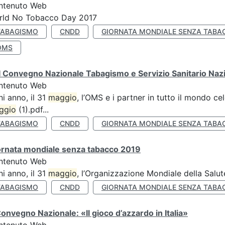
ntenuto Web
rld No Tobacco Day 2017
TABAGISMO
CNDD
GIORNATA MONDIALE SENZA TABA
OMS
 Convegno Nazionale Tabagismo e Servizio Sanitario Naz
ntenuto Web
i anno, il 31
maggio
, l’OMS e i partner in tutto il mondo 
ggio
(1).pdf...
TABAGISMO
CNDD
GIORNATA MONDIALE SENZA TABA
ornata mondiale senza tabacco 2019
ntenuto Web
i anno, il 31
maggio
, l’Organizzazione Mondiale della Salut
TABAGISMO
CNDD
GIORNATA MONDIALE SENZA TABA
Convegno Nazionale: «Il gioco d’azzardo in Italia»