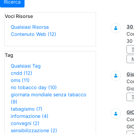
Ricerca
Voci Risorse
Ricerca
3
Qualsiasi Risorsa
Co
Contenuto Web
(12)
30
Tag
Qualsiasi Tag
cndd
(12)
Gi
oms
(11)
Co
no tobacco day
(10)
Gi
giornata mondiale senza tabacco
(9)
tabagismo
(7)
GI
informazione
(4)
Co
convegni
(2)
GI
sensibilizzazione
(2)