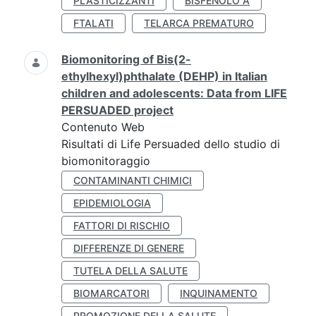
PLASTICIZZANTI
BISFENOLO A
FTALATI
TELARCA PREMATURO
Biomonitoring of Bis(2-
ethylhexyl)phthalate (DEHP) in Italian
children and adolescents: Data from LIFE
PERSUADED project
Contenuto Web
Risultati di Life Persuaded dello studio di
biomonitoraggio
CONTAMINANTI CHIMICI
EPIDEMIOLOGIA
FATTORI DI RISCHIO
DIFFERENZE DI GENERE
TUTELA DELLA SALUTE
BIOMARCATORI
INQUINAMENTO
PROMOZIONE DELLA SALUTE