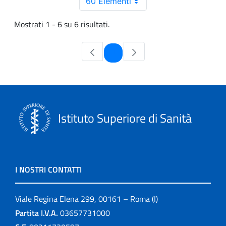
60 Elementi
Mostrati 1 - 6 su 6 risultati.
Pagina
1
Istituto Superiore di Sanità
I NOSTRI CONTATTI
Viale Regina Elena 299, 00161 – Roma (I)
Partita I.V.A.
03657731000