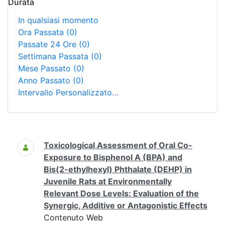
Durata
In qualsiasi momento
Ora Passata
(0)
Passate 24 Ore
(0)
Settimana Passata
(0)
Mese Passato
(0)
Anno Passato
(0)
Intervallo Personalizzato…
Ricerca
Toxicological Assessment of Oral Co-
Exposure to Bisphenol A (BPA) and
Bis(2-ethylhexyl) Phthalate (DEHP) in
Juvenile Rats at Environmentally
Relevant Dose Levels: Evaluation of the
Synergic, Additive or Antagonistic Effects
Contenuto Web