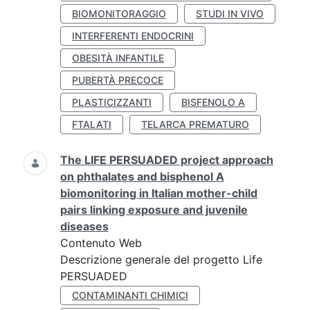
BIOMONITORAGGIO
STUDI IN VIVO
INTERFERENTI ENDOCRINI
OBESITÀ INFANTILE
PUBERTÀ PRECOCE
PLASTICIZZANTI
BISFENOLO A
FTALATI
TELARCA PREMATURO
The LIFE PERSUADED project approach
on phthalates and bisphenol A
biomonitoring in Italian mother-child
pairs linking exposure and juvenile
diseases
Contenuto Web
Descrizione generale del progetto Life
PERSUADED
CONTAMINANTI CHIMICI