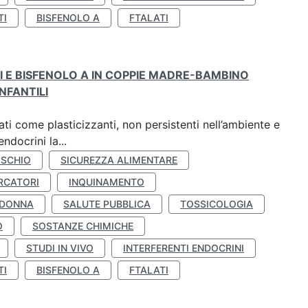
TI
BISFENOLO A
FTALATI
TI E BISFENOLO A IN COPPIE MADRE-BAMBINO
NFANTILI
ti come plasticizzanti, non persistenti nell’ambiente e
ndocrini la...
ISCHIO
SICUREZZA ALIMENTARE
RCATORI
INQUINAMENTO
 DONNA
SALUTE PUBBLICA
TOSSICOLOGIA
O
SOSTANZE CHIMICHE
STUDI IN VIVO
INTERFERENTI ENDOCRINI
TI
BISFENOLO A
FTALATI