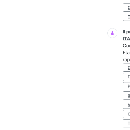
O
Il
IT
Co
Fta
rap
D
S
O