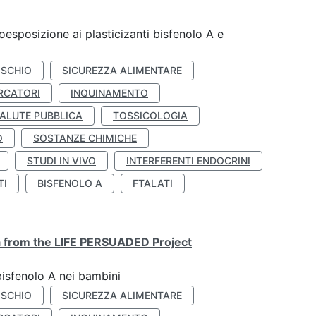
coesposizione ai plasticizanti bisfenolo A e
ISCHIO
SICUREZZA ALIMENTARE
RCATORI
INQUINAMENTO
ALUTE PUBBLICA
TOSSICOLOGIA
O
SOSTANZE CHIMICHE
STUDI IN VIVO
INTERFERENTI ENDOCRINI
TI
BISFENOLO A
FTALATI
ta from the LIFE PERSUADED Project
bisfenolo A nei bambini
ISCHIO
SICUREZZA ALIMENTARE