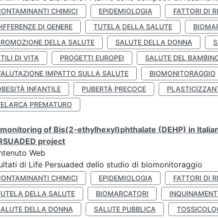
CONTAMINANTI CHIMICI
EPIDEMIOLOGIA
FATTORI DI R
IFFERENZE DI GENERE
TUTELA DELLA SALUTE
BIOMA
PROMOZIONE DELLA SALUTE
SALUTE DELLA DONNA
S
TILI DI VITA
PROGETTI EUROPEI
SALUTE DEL BAMBIN
VALUTAZIONE IMPATTO SULLA SALUTE
BIOMONITORAGGIO
BESITÀ INFANTILE
PUBERTÀ PRECOCE
PLASTICIZZAN
TELARCA PREMATURO
monitoring of Bis(2-ethylhexyl)phthalate (DEHP) in Italia
RSUADED project
ntenuto Web
ultati di Life Persuaded dello studio di biomonitoraggio
CONTAMINANTI CHIMICI
EPIDEMIOLOGIA
FATTORI DI R
TUTELA DELLA SALUTE
BIOMARCATORI
INQUINAMEN
SALUTE DELLA DONNA
SALUTE PUBBLICA
TOSSICOLO