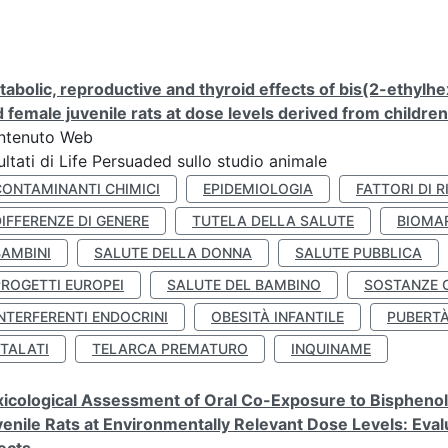
abolic, reproductive and thyroid effects of bis(2-ethylhe
 female juvenile rats at dose levels derived from childre
ntenuto Web
ultati di Life Persuaded sullo studio animale
CONTAMINANTI CHIMICI
EPIDEMIOLOGIA
FATTORI DI R
IFFERENZE DI GENERE
TUTELA DELLA SALUTE
BIOMA
BAMBINI
SALUTE DELLA DONNA
SALUTE PUBBLICA
PROGETTI EUROPEI
SALUTE DEL BAMBINO
SOSTANZE 
NTERFERENTI ENDOCRINI
OBESITÀ INFANTILE
PUBERT
FTALATI
TELARCA PREMATURO
INQUINAME
icological Assessment of Oral Co-Exposure to Bisphenol 
enile Rats at Environmentally Relevant Dose Levels: Evalu