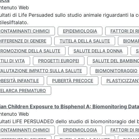
ects
ntenuto Web
ultati di Life Persuaded sullo studio animale riguardanti la 
tilesilftalato.
CONTAMINANTI CHIMICI
EPIDEMIOLOGIA
FATTORI DI R
IFFERENZE DI GENERE
TUTELA DELLA SALUTE
BIOMA
PROMOZIONE DELLA SALUTE
SALUTE DELLA DONNA
S
TILI DI VITA
PROGETTI EUROPEI
SALUTE DEL BAMBIN
VALUTAZIONE IMPATTO SULLA SALUTE
BIOMONITORAGGIO
BESITÀ INFANTILE
PUBERTÀ PRECOCE
PLASTICIZZAN
TELARCA PREMATURO
lian Children Exposure to Bisphenol A: Biomonitoring Da
ntenuto Web
ultati LIFE PERSUADED dello studio di biomonitoragio del 
CONTAMINANTI CHIMICI
EPIDEMIOLOGIA
FATTORI DI R