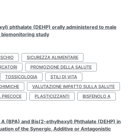
xyl) phthalate (DEHP) orally administered to male
n biomonitoring study
ISCHIO
SICUREZZA ALIMENTARE
RCATORI
PROMOZIONE DELLA SALUTE
TOSSICOLOGIA
STILI DI VITA
CHIMICHE
VALUTAZIONE IMPATTO SULLA SALUTE
À PRECOCE
PLASTICIZZANTI
BISFENOLO A
A (BPA) and Bis(2-ethylhexyl) Phthalate (DEHP) in
ation of the Synergic, Additive or Antagonistic