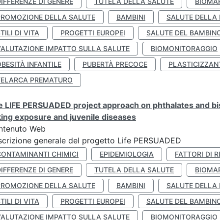
IFFERENZE DI GENERE
TUTELA DELLA SALUTE
BIOMA
PROMOZIONE DELLA SALUTE
BAMBINI
SALUTE DELLA
TILI DI VITA
PROGETTI EUROPEI
SALUTE DEL BAMBIN
VALUTAZIONE IMPATTO SULLA SALUTE
BIOMONITORAGGIO
BESITÀ INFANTILE
PUBERTÀ PRECOCE
PLASTICIZZAN
TELARCA PREMATURO
 LIFE PERSUADED project approach on phthalates and bisp
king exposure and juvenile diseases
ntenuto Web
crizione generale del progetto Life PERSUADED
CONTAMINANTI CHIMICI
EPIDEMIOLOGIA
FATTORI DI R
IFFERENZE DI GENERE
TUTELA DELLA SALUTE
BIOMA
PROMOZIONE DELLA SALUTE
BAMBINI
SALUTE DELLA
TILI DI VITA
PROGETTI EUROPEI
SALUTE DEL BAMBIN
VALUTAZIONE IMPATTO SULLA SALUTE
BIOMONITORAGGIO