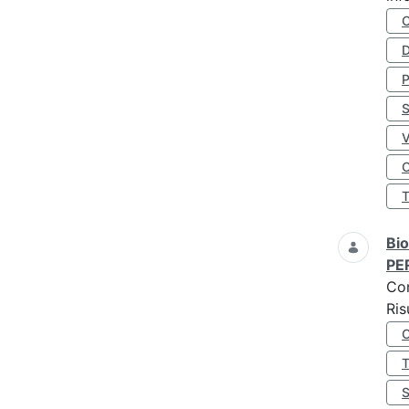
D
S
O
Bio
PE
Co
Ris