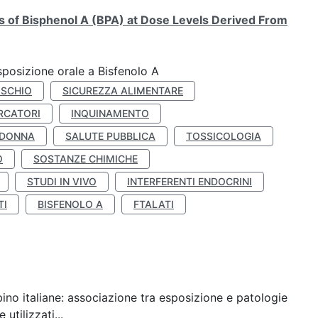
ts of Bisphenol A (BPA) at Dose Levels Derived From
esposizione orale a Bisfenolo A
ISCHIO
SICUREZZA ALIMENTARE
RCATORI
INQUINAMENTO
 DONNA
SALUTE PUBBLICA
TOSSICOLOGIA
O
SOSTANZE CHIMICHE
STUDI IN VIVO
INTERFERENTI ENDOCRINI
TI
BISFENOLO A
FTALATI
ino italiane: associazione tra esposizione e patologie
utilizzati...