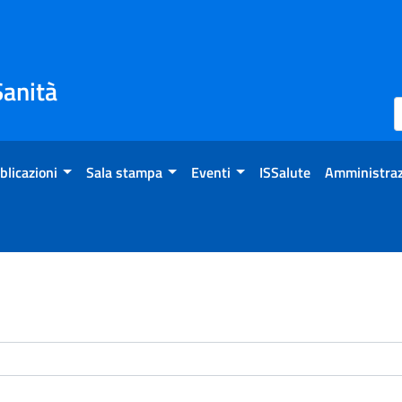
Sanità
blicazioni
Sala stampa
Eventi
ISSalute
Amministraz
enti