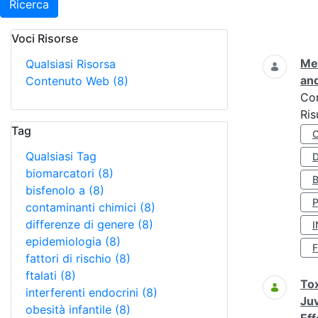
Ricerca
Voci Risorse
Ricerca
Met
Qualsiasi Risorsa
and
Contenuto Web
(8)
Co
Ris
Tag
Qualsiasi Tag
D
biomarcatori
(8)
bisfenolo a
(8)
contaminanti chimici
(8)
differenze di genere
(8)
I
epidemiologia
(8)
fattori di rischio
(8)
ftalati
(8)
Tox
interferenti endocrini
(8)
Juv
obesità infantile
(8)