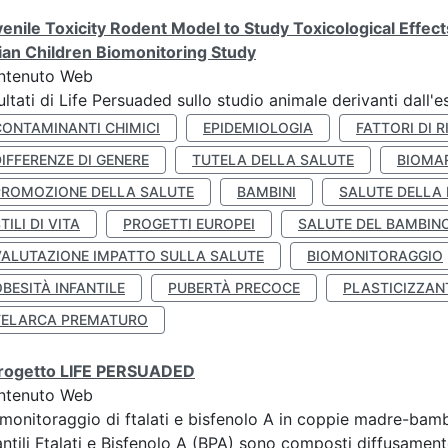
enile Toxicity Rodent Model to Study Toxicological Effec
lian Children Biomonitoring Study
ntenuto Web
ultati di Life Persuaded sullo studio animale derivanti dall'
CONTAMINANTI CHIMICI
EPIDEMIOLOGIA
FATTORI DI R
IFFERENZE DI GENERE
TUTELA DELLA SALUTE
BIOMA
PROMOZIONE DELLA SALUTE
BAMBINI
SALUTE DELLA
TILI DI VITA
PROGETTI EUROPEI
SALUTE DEL BAMBIN
VALUTAZIONE IMPATTO SULLA SALUTE
BIOMONITORAGGIO
BESITÀ INFANTILE
PUBERTÀ PRECOCE
PLASTICIZZAN
TELARCA PREMATURO
 progetto LIFE PERSUADED
ntenuto Web
monitoraggio di ftalati e bisfenolo A in coppie madre-bamb
antili Ftalati e Bisfenolo A (BPA) sono composti diffusamente 