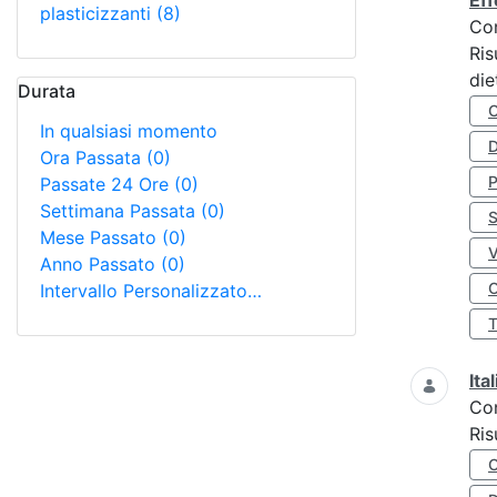
Eff
plasticizzanti
(8)
Co
Ris
die
Durata
In qualsiasi momento
D
Ora Passata
(0)
Passate 24 Ore
(0)
Settimana Passata
(0)
S
Mese Passato
(0)
Anno Passato
(0)
O
Intervallo Personalizzato…
Ita
Co
Ris