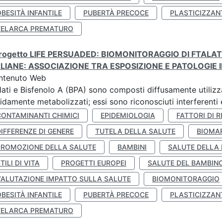
BESITÀ INFANTILE
PUBERTÀ PRECOCE
PLASTICIZZAN
TELARCA PREMATURO
 progetto LIFE PERSUADED: BIOMONITORAGGIO DI FTALA
ALIANE: ASSOCIAZIONE TRA ESPOSIZIONE E PATOLOGIE I
ntenuto Web
lati e Bisfenolo A (BPA) sono composti diffusamente utilizza
idamente metabolizzati; essi sono riconosciuti interferenti e
CONTAMINANTI CHIMICI
EPIDEMIOLOGIA
FATTORI DI R
IFFERENZE DI GENERE
TUTELA DELLA SALUTE
BIOMA
PROMOZIONE DELLA SALUTE
BAMBINI
SALUTE DELLA
TILI DI VITA
PROGETTI EUROPEI
SALUTE DEL BAMBIN
VALUTAZIONE IMPATTO SULLA SALUTE
BIOMONITORAGGIO
BESITÀ INFANTILE
PUBERTÀ PRECOCE
PLASTICIZZAN
TELARCA PREMATURO