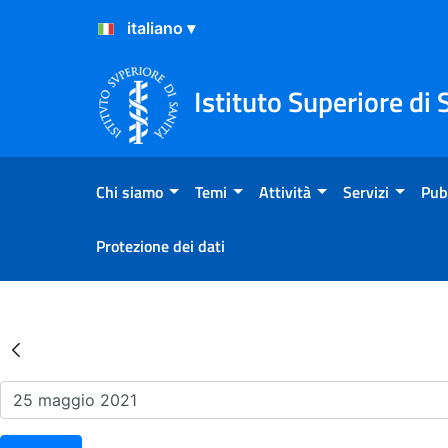
Salta al Contenuto
Salta al Footer
Istituto Superiore di 
Chi siamo
Temi
Attività
Servizi
Pub
Protezione dei dati
Risultati della Ricerca - Ev