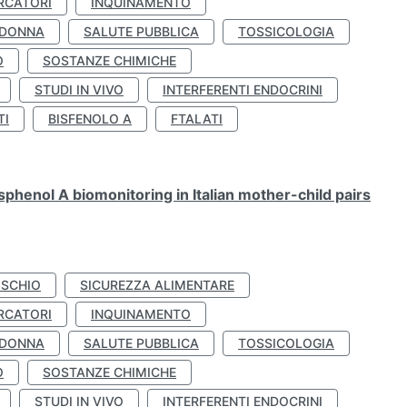
RCATORI
INQUINAMENTO
 DONNA
SALUTE PUBBLICA
TOSSICOLOGIA
O
SOSTANZE CHIMICHE
STUDI IN VIVO
INTERFERENTI ENDOCRINI
TI
BISFENOLO A
FTALATI
henol A biomonitoring in Italian mother-child pairs
ISCHIO
SICUREZZA ALIMENTARE
RCATORI
INQUINAMENTO
 DONNA
SALUTE PUBBLICA
TOSSICOLOGIA
O
SOSTANZE CHIMICHE
STUDI IN VIVO
INTERFERENTI ENDOCRINI