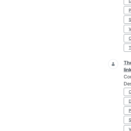
D
S
O
The
lin
Co
Des
D
S