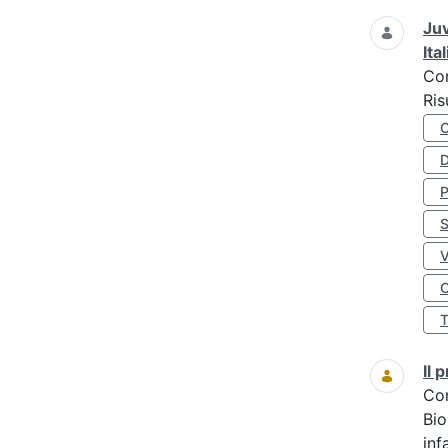
Juv
Ita
Co
Ris
D
S
O
Il
Co
Bio
inf