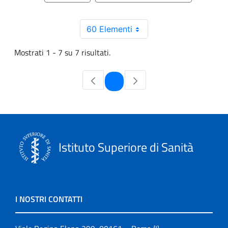
60 Elementi
Mostrati 1 - 7 su 7 risultati.
Pagina
1
Istituto Superiore di Sanità
I NOSTRI CONTATTI