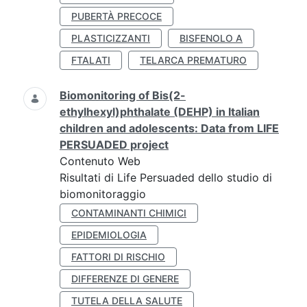
PUBERTÀ PRECOCE
PLASTICIZZANTI
BISFENOLO A
FTALATI
TELARCA PREMATURO
Biomonitoring of Bis(2-
ethylhexyl)phthalate (DEHP) in Italian
children and adolescents: Data from LIFE
PERSUADED project
Contenuto Web
Risultati di Life Persuaded dello studio di
biomonitoraggio
CONTAMINANTI CHIMICI
EPIDEMIOLOGIA
FATTORI DI RISCHIO
DIFFERENZE DI GENERE
TUTELA DELLA SALUTE