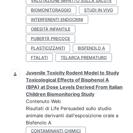
VALUTAZIONE IMPATTO SULLA SALUTE
BIOMONITORAGGIO
STUDI IN VIVO
INTERFERENTI ENDOCRINI
OBESITÀ INFANTILE
PUBERTÀ PRECOCE
PLASTICIZZANTI
BISFENOLO A
FTALATI
TELARCA PREMATURO
Juvenile Toxicity Rodent Model to Study
Toxicological Effects of Bisphenol A
(BPA) at Dose Levels Derived From Italian
Children Biomonitoring Study
Contenuto Web
Risultati di Life Persuaded sullo studio
animale derivanti dall'esposizione orale a
Bisfenolo A
CONTAMINANTI CHIMICI