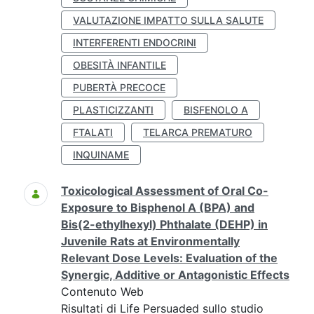
VALUTAZIONE IMPATTO SULLA SALUTE
INTERFERENTI ENDOCRINI
OBESITÀ INFANTILE
PUBERTÀ PRECOCE
PLASTICIZZANTI
BISFENOLO A
FTALATI
TELARCA PREMATURO
INQUINAME
Toxicological Assessment of Oral Co-
Exposure to Bisphenol A (BPA) and
Bis(2-ethylhexyl) Phthalate (DEHP) in
Juvenile Rats at Environmentally
Relevant Dose Levels: Evaluation of the
Synergic, Additive or Antagonistic Effects
Contenuto Web
Risultati di Life Persuaded sullo studio