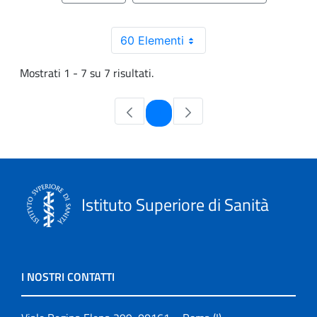
60 Elementi
Mostrati 1 - 7 su 7 risultati.
Pagina
1
Istituto Superiore di Sanità
I NOSTRI CONTATTI