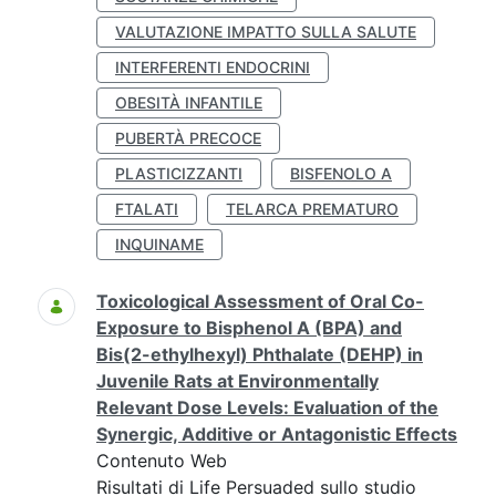
VALUTAZIONE IMPATTO SULLA SALUTE
INTERFERENTI ENDOCRINI
OBESITÀ INFANTILE
PUBERTÀ PRECOCE
PLASTICIZZANTI
BISFENOLO A
FTALATI
TELARCA PREMATURO
INQUINAME
Toxicological Assessment of Oral Co-
Exposure to Bisphenol A (BPA) and
Bis(2-ethylhexyl) Phthalate (DEHP) in
Juvenile Rats at Environmentally
Relevant Dose Levels: Evaluation of the
Synergic, Additive or Antagonistic Effects
Contenuto Web
Risultati di Life Persuaded sullo studio