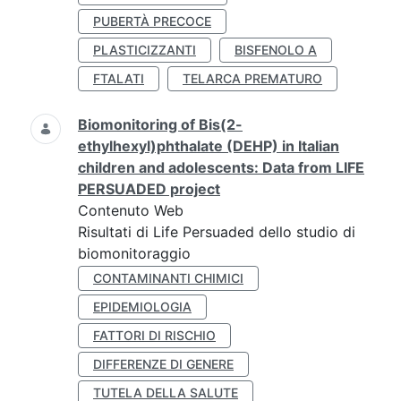
PUBERTÀ PRECOCE
PLASTICIZZANTI
BISFENOLO A
FTALATI
TELARCA PREMATURO
Biomonitoring of Bis(2-
ethylhexyl)phthalate (DEHP) in Italian
children and adolescents: Data from LIFE
PERSUADED project
Contenuto Web
Risultati di Life Persuaded dello studio di
biomonitoraggio
CONTAMINANTI CHIMICI
EPIDEMIOLOGIA
FATTORI DI RISCHIO
DIFFERENZE DI GENERE
TUTELA DELLA SALUTE