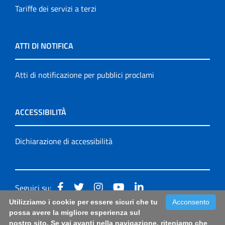
Tariffe dei servizi a terzi
ATTI DI NOTIFICA
Atti di notificazione per pubblici proclami
ACCESSIBILITÀ
Dichiarazione di accessibilità
Seguici su:
Utilizziamo i cookie per essere sicuri che tu
Acconsento
Accessibilità: form di segnalazione di prima istanza per
possa avere la migliore esperienza sul
nostro sito. Se vai avanti nella navigazione, riteniamo che