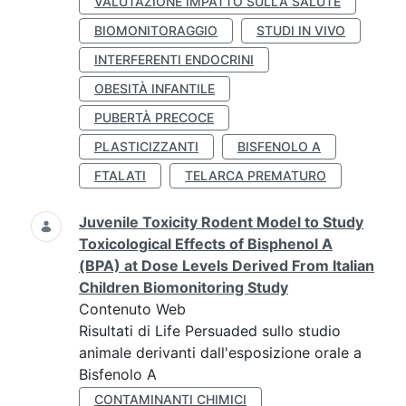
VALUTAZIONE IMPATTO SULLA SALUTE
BIOMONITORAGGIO
STUDI IN VIVO
INTERFERENTI ENDOCRINI
OBESITÀ INFANTILE
PUBERTÀ PRECOCE
PLASTICIZZANTI
BISFENOLO A
FTALATI
TELARCA PREMATURO
Juvenile Toxicity Rodent Model to Study
Toxicological Effects of Bisphenol A
(BPA) at Dose Levels Derived From Italian
Children Biomonitoring Study
Contenuto Web
Risultati di Life Persuaded sullo studio
animale derivanti dall'esposizione orale a
Bisfenolo A
CONTAMINANTI CHIMICI