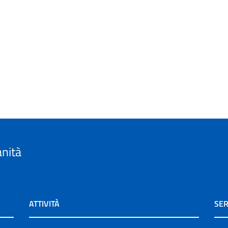
anità
ATTIVITÀ
SER