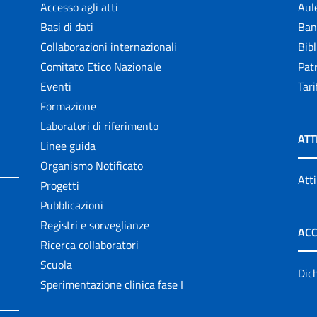
Accesso agli atti
Aul
Basi di dati
Ban
Collaborazioni internazionali
Bibl
Comitato Etico Nazionale
Patr
Eventi
Tari
Formazione
Laboratori di riferimento
ATT
Linee guida
Organismo Notificato
Atti
Progetti
Pubblicazioni
Registri e sorveglianze
ACC
Ricerca collaboratori
Scuola
Dich
Sperimentazione clinica fase I