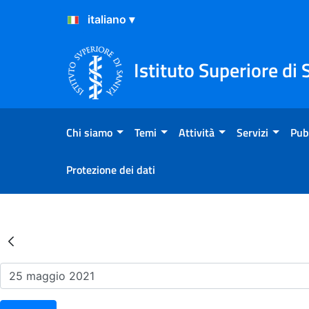
Salta al Contenuto
Salta al Footer
Istituto Superiore di 
Chi siamo
Temi
Attività
Servizi
Pub
Protezione dei dati
Risultati della Ricerca - Ev