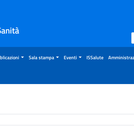
Sanità
blicazioni
Sala stampa
Eventi
ISSalute
Amministraz
enti