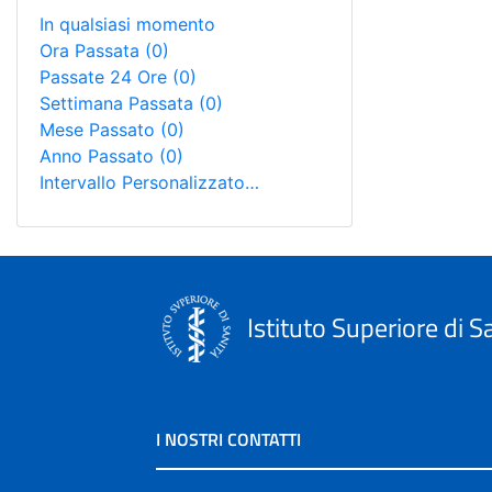
In qualsiasi momento
Ora Passata
(0)
Passate 24 Ore
(0)
Settimana Passata
(0)
Mese Passato
(0)
Anno Passato
(0)
Intervallo Personalizzato…
Istituto Superiore di S
I NOSTRI CONTATTI