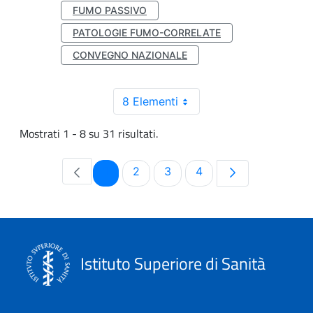
FUMO PASSIVO
PATOLOGIE FUMO-CORRELATE
CONVEGNO NAZIONALE
8 Elementi
Mostrati 1 - 8 su 31 risultati.
Pagina
Pagina
Pagina
Pagina
1
2
3
4
Istituto Superiore di Sanità