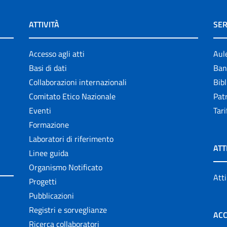
ATTIVITÀ
SER
Accesso agli atti
Aul
Basi di dati
Ban
Collaborazioni internazionali
Bibl
Comitato Etico Nazionale
Patr
Eventi
Tari
Formazione
Laboratori di riferimento
ATT
Linee guida
Organismo Notificato
Atti
Progetti
Pubblicazioni
Registri e sorveglianze
ACC
Ricerca collaboratori