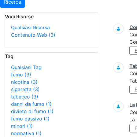
Ricerca
Voci Risorse
Ricerca
Con
Qualsiasi Risorsa
Co
Contenuto Web
(3)
Con
Tag
Ta
Qualsiasi Tag
Co
fumo
(3)
Tab
nicotina
(3)
sigaretta
(3)
tabacco
(3)
danni da fumo
(1)
La 
divieto di fumo
(1)
Co
fumo passivo
(1)
La 
minori
(1)
normativa
(1)