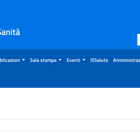
Sanità
blicazioni
Sala stampa
Eventi
ISSalute
Amministraz
enti