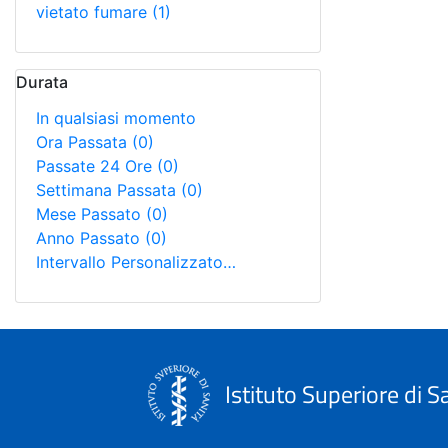
vietato fumare
(1)
Durata
In qualsiasi momento
Ora Passata
(0)
Passate 24 Ore
(0)
Settimana Passata
(0)
Mese Passato
(0)
Anno Passato
(0)
Intervallo Personalizzato…
Istituto Superiore di S