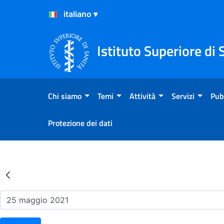
Salta al Contenuto
Salta al Footer
Istituto Superiore di 
Chi siamo
Temi
Attività
Servizi
Pub
Protezione dei dati
Risultati della Ricerca - Ev