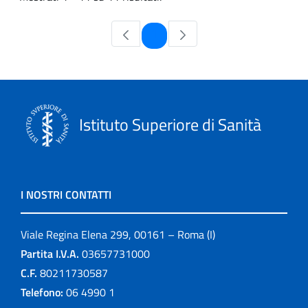
Pagina
1
Istituto Superiore di Sanità
I NOSTRI CONTATTI
Viale Regina Elena 299, 00161 – Roma (I)
Partita I.V.A.
03657731000
C.F.
80211730587
Telefono:
06 4990 1