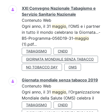
XXI Convegno Nazionale Tabagismo e
Servizio Sanitario Nazionale
Contenuto Web
Ogni anno, il 31
maggio
, l’OMS e i partner
in tutto il mondo celebrano la Giornata...-
B5-Programma-056D19-31-
maggio
(1).pdf...
TABAGISMO
CNDD
GIORNATA MONDIALE SENZA TABACCO
NO TOBACCO DAY
OMS
Giornata mondiale senza tabacco 2019
Contenuto Web
Ogni anno, il 31
maggio
, l’Organizzazione
Mondiale della Salute (OMS) celebra il
TABAGISMO
CNDD