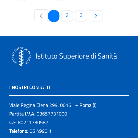
Pagina
Pagina
Pagina
1
2
3
Istituto Superiore di Sanità
I NOSTRI CONTATTI
Viale Regina Elena 299, 00161 – Roma (I)
Partita I.V.A.
03657731000
C.F.
80211730587
Telefono:
06 4990 1