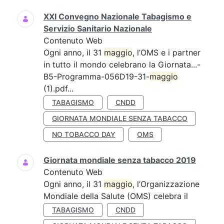
XXI Convegno Nazionale Tabagismo e
Servizio Sanitario Nazionale
Contenuto Web
Ogni anno, il 31
maggio
, l’OMS e i partner
in tutto il mondo celebrano la Giornata...-
B5-Programma-056D19-31-
maggio
(1).pdf...
TABAGISMO
CNDD
GIORNATA MONDIALE SENZA TABACCO
NO TOBACCO DAY
OMS
Giornata mondiale senza tabacco 2019
Contenuto Web
Ogni anno, il 31
maggio
, l’Organizzazione
Mondiale della Salute (OMS) celebra il
TABAGISMO
CNDD