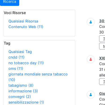
Ricerca
Voci Risorse
Ricerca
3
Qualsiasi Risorsa
Co
Contenuto Web
(11)
30
Tag
Qualsiasi Tag
cndd
(11)
XXI
no tobacco day
(11)
Co
oms
(11)
31
giornata mondiale senza tabacco
all
(10)
tabagismo
(8)
informazione
(3)
Gi
convegni
(2)
Co
sensibilizzazione
(1)
Gi