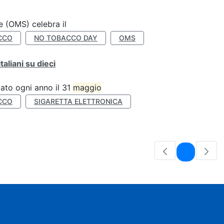
e (OMS) celebra il
CCO
NO TOBACCO DAY
OMS
liani su dieci
ato ogni anno il 31
maggio
CCO
SIGARETTA ELETTRONICA
Pagina
1