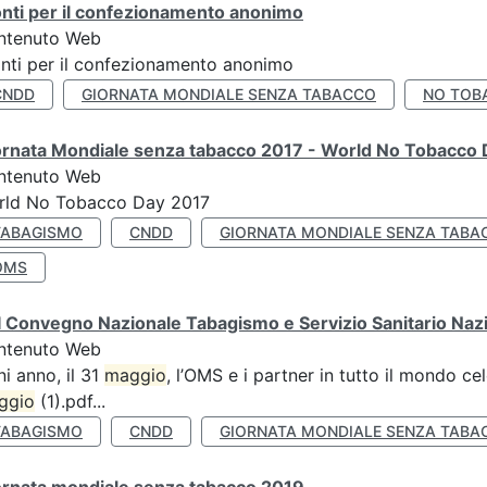
nti per il confezionamento anonimo
ntenuto Web
nti per il confezionamento anonimo
CNDD
GIORNATA MONDIALE SENZA TABACCO
NO TOB
ornata Mondiale senza tabacco 2017 - World No Tobacco
ntenuto Web
rld No Tobacco Day 2017
TABAGISMO
CNDD
GIORNATA MONDIALE SENZA TABA
OMS
 Convegno Nazionale Tabagismo e Servizio Sanitario Naz
ntenuto Web
i anno, il 31
maggio
, l’OMS e i partner in tutto il mondo 
ggio
(1).pdf...
TABAGISMO
CNDD
GIORNATA MONDIALE SENZA TABA