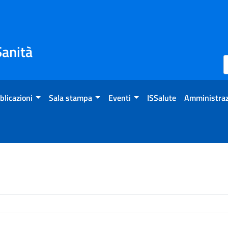
Sanità
blicazioni
Sala stampa
Eventi
ISSalute
Amministraz
enti