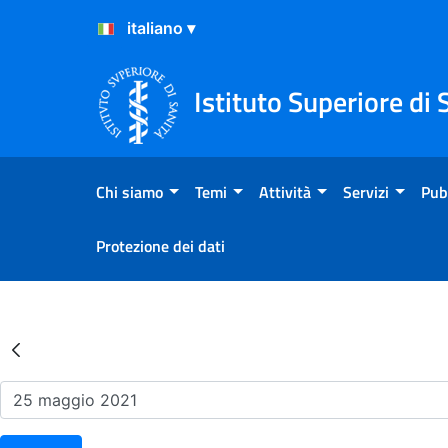
Salta al Contenuto
Salta al Footer
Istituto Superiore di 
Chi siamo
Temi
Attività
Servizi
Pub
Protezione dei dati
Risultati della Ricerca - Ev