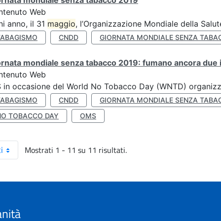
ornata mondiale senza tabacco 2019
ntenuto Web
i anno, il 31
maggio
, l’Organizzazione Mondiale della Salut
TABAGISMO
CNDD
GIORNATA MONDIALE SENZA TABA
rnata mondiale senza tabacco 2019: fumano ancora due ita
ntenuto Web
S in occasione del World No Tobacco Day (WNTD) organizz
TABAGISMO
CNDD
GIORNATA MONDIALE SENZA TABA
NO TOBACCO DAY
OMS
Mostrati 1 - 11 su 11 risultati.
i
anità