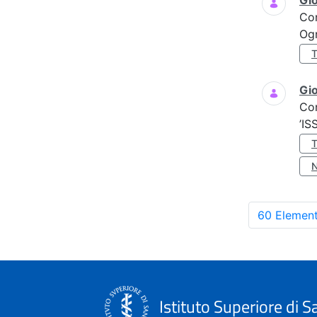
Gi
Co
Ogn
Gio
Co
’IS
60 Element
Istituto Superiore di S