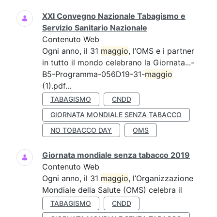
XXI Convegno Nazionale Tabagismo e
Servizio Sanitario Nazionale
Contenuto Web
Ogni anno, il 31
maggio
, l’OMS e i partner
in tutto il mondo celebrano la Giornata...-
B5-Programma-056D19-31-
maggio
(1).pdf...
TABAGISMO
CNDD
GIORNATA MONDIALE SENZA TABACCO
NO TOBACCO DAY
OMS
Giornata mondiale senza tabacco 2019
Contenuto Web
Ogni anno, il 31
maggio
, l’Organizzazione
Mondiale della Salute (OMS) celebra il
TABAGISMO
CNDD