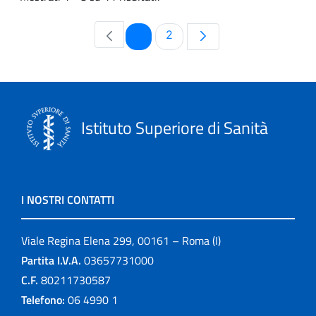
Pagina
Pagina
1
2
Istituto Superiore di Sanità
I NOSTRI CONTATTI
Viale Regina Elena 299, 00161 – Roma (I)
Partita I.V.A.
03657731000
C.F.
80211730587
Telefono:
06 4990 1