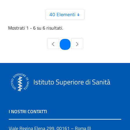
40 Elementi
Mostrati 1 - 6 su 6 risultati.
Pagina
1
Istituto Superiore di Sanità
I NOSTRI CONTATTI
Viale Regina Elena 299, 00161 – Roma (I)