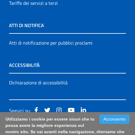
Tariffe dei servizi a terzi
ATTI DI NOTIFICA
Atti di notificazione per pubblici proclami
ACCESSIBILITÀ
Dichiarazione di accessibilità
Seguici su:
Utilizziamo i cookie per essere sicuri che tu
Acconsento
Accessibilità: form di segnalazione di prima istanza per
possa avere la migliore esperienza sul
nostro sito. Se vai avanti nella navigazione, riteniamo che
questa pagina
|
Note Legali
|
Sitemap