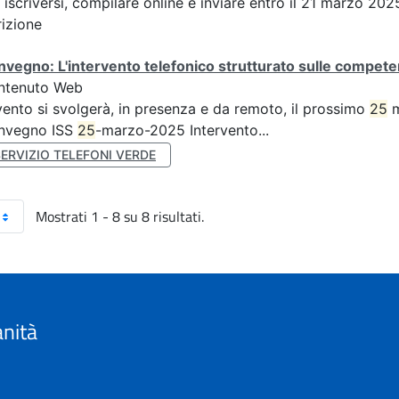
 iscriversi, compilare online e inviare entro il 21 marzo 20
rizione
vegno: L'intervento telefonico strutturato sulle competen
ntenuto Web
vento si svolgerà, in presenza e da remoto, il prossimo
25
m
nvegno ISS
25
-marzo-2025 Intervento...
ERVIZIO TELEFONI VERDE
Mostrati 1 - 8 su 8 risultati.
anità