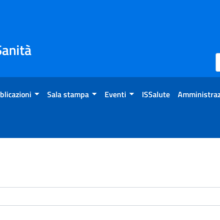
Sanità
blicazioni
Sala stampa
Eventi
ISSalute
Amministraz
enti