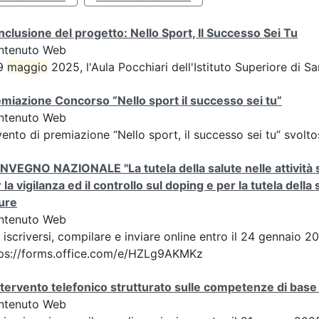
clusione del progetto: Nello Sport, Il Successo Sei Tu
ntenuto Web
19
maggio
2025, l'Aula Pocchiari dell'Istituto Superiore di Sa
miazione Concorso “Nello sport il successo sei tu”
ntenuto Web
vento di premiazione “Nello sport, il successo sei tu” svoltos
VEGNO NAZIONALE "La tutela della salute nelle attività spor
 la vigilanza ed il controllo sul doping e per la tutela della
ure
ntenuto Web
 iscriversi, compilare e inviare online entro il 24 gennaio 2
tps://forms.office.com/e/HZLg9AKMKz
ntervento telefonico strutturato sulle competenze di base 
ntenuto Web