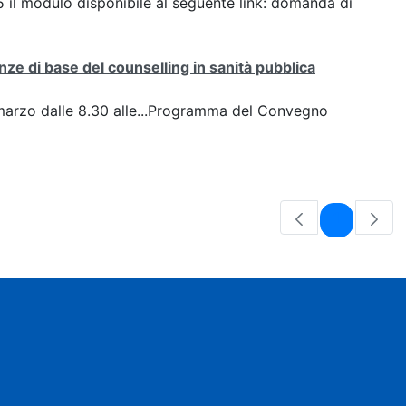
25 il modulo disponibile al seguente link: domanda di
ze di base del counselling in sanità pubblica
arzo dalle 8.30 alle...Programma del Convegno
Pagina
1