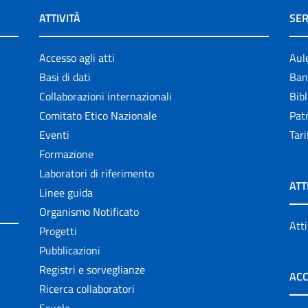
ATTIVITÀ
SER
Accesso agli atti
Aul
Basi di dati
Ban
Collaborazioni internazionali
Bibl
Comitato Etico Nazionale
Patr
Eventi
Tari
Formazione
Laboratori di riferimento
ATT
Linee guida
Organismo Notificato
Atti
Progetti
Pubblicazioni
Registri e sorveglianze
ACC
Ricerca collaboratori