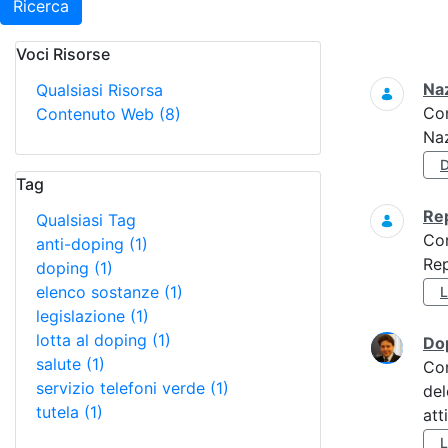
Ricerca
Voci Risorse
Ricerca
Naz
Qualsiasi Risorsa
Co
Contenuto Web
(8)
Naz
Tag
Re
Qualsiasi Tag
Co
anti-doping
(1)
Rep
doping
(1)
elenco sostanze
(1)
legislazione
(1)
lotta al doping
(1)
Do
salute
(1)
Co
servizio telefoni verde
(1)
del
tutela
(1)
att