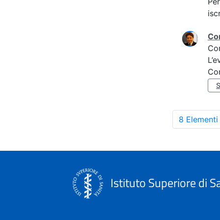
Per
isc
Con
Co
L’e
Co
S
8 Elementi
Istituto Superiore di S