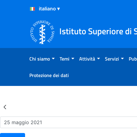
Salta al Contenuto
Salta al Footer
Istituto Superiore di 
Chi siamo
Temi
Attività
Servizi
Pub
Protezione dei dati
Risultati della Ricerca - Ev