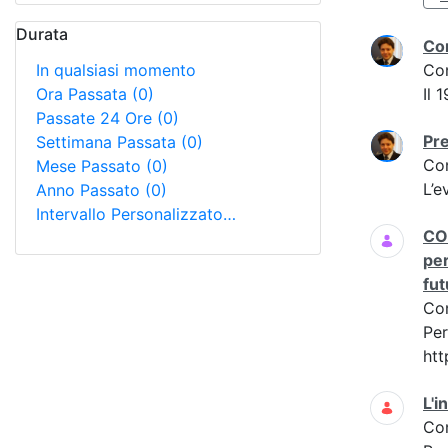
Durata
Con
In qualsiasi momento
Co
Ora Passata
(0)
Il 
Passate 24 Ore
(0)
Pre
Settimana Passata
(0)
Co
Mese Passato
(0)
L’e
Anno Passato
(0)
Intervallo Personalizzato…
CON
per
fut
Co
Per
ht
L'i
Co