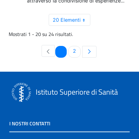
attraverso la condivisione di esperienze...
20 Elementi
Mostrati 1 - 20 su 24 risultati.
Pagina
Pagina
1
2
Istituto Superiore di Sanità
I NOSTRI CONTATTI