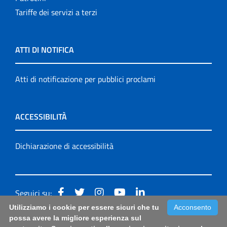
Tariffe dei servizi a terzi
ATTI DI NOTIFICA
Atti di notificazione per pubblici proclami
ACCESSIBILITÀ
Dichiarazione di accessibilità
Seguici su:
Utilizziamo i cookie per essere sicuri che tu
Acconsento
Accessibilità: form di segnalazione di prima istanza per
possa avere la migliore esperienza sul