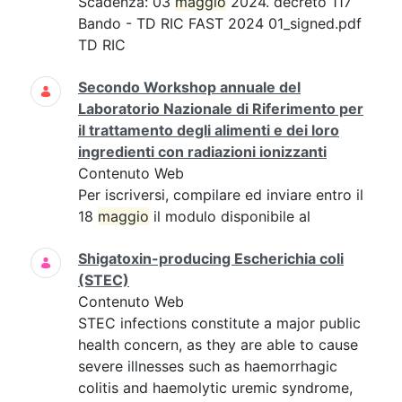
Scadenza: 03
maggio
2024. decreto 117
Bando - TD RIC FAST 2024 01_signed.pdf
TD RIC
Secondo Workshop annuale del
Laboratorio Nazionale di Riferimento per
il trattamento degli alimenti e dei loro
ingredienti con radiazioni ionizzanti
Contenuto Web
Per iscriversi, compilare ed inviare entro il
18
maggio
il modulo disponibile al
Shigatoxin-producing Escherichia coli
(STEC)
Contenuto Web
STEC infections constitute a major public
health concern, as they are able to cause
severe illnesses such as haemorrhagic
colitis and haemolytic uremic syndrome,