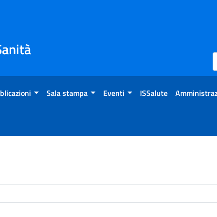
Sanità
blicazioni
Sala stampa
Eventi
ISSalute
Amministraz
enti