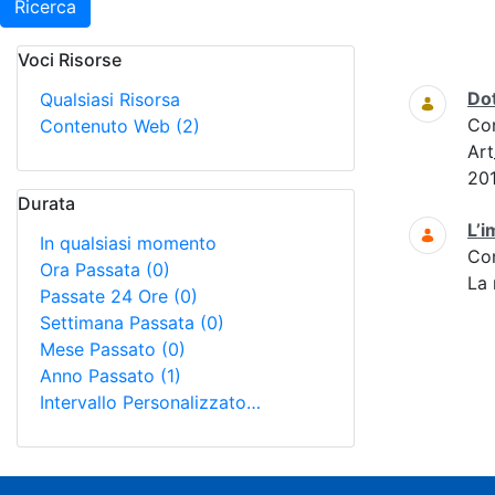
Ricerca
Voci Risorse
Ricerca
Dot
Qualsiasi Risorsa
Co
Contenuto Web
(2)
Ar
201
Durata
L’i
In qualsiasi momento
Co
Ora Passata
(0)
La 
Passate 24 Ore
(0)
Settimana Passata
(0)
Mese Passato
(0)
Anno Passato
(1)
Intervallo Personalizzato…