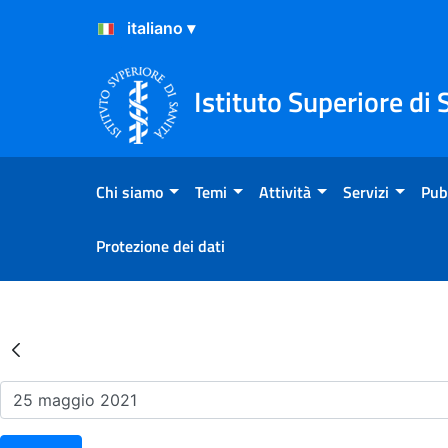
Salta al Contenuto
Salta al Footer
Istituto Superiore di 
Chi siamo
Temi
Attività
Servizi
Pub
Protezione dei dati
Risultati della Ricerca - Ev