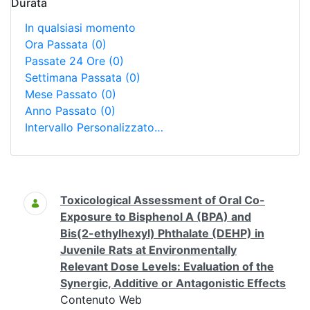
Durata
In qualsiasi momento
Ora Passata
(0)
Passate 24 Ore
(0)
Settimana Passata
(0)
Mese Passato
(0)
Anno Passato
(0)
Intervallo Personalizzato…
Ricerca
Toxicological Assessment of Oral Co-
Exposure to Bisphenol A (BPA) and
Bis(2-ethylhexyl) Phthalate (DEHP) in
Juvenile Rats at Environmentally
Relevant Dose Levels: Evaluation of the
Synergic, Additive or Antagonistic Effects
Contenuto Web