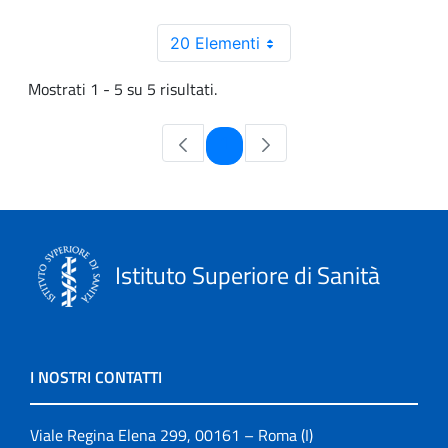
20 Elementi
Mostrati 1 - 5 su 5 risultati.
Pagina
1
Istituto Superiore di Sanità
I NOSTRI CONTATTI
Viale Regina Elena 299, 00161 – Roma (I)