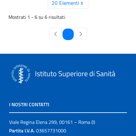
20 Elementi
Mostrati 1 - 6 su 6 risultati.
Pagina
1
Istituto Superiore di Sanità
I NOSTRI CONTATTI
Viale Regina Elena 299, 00161 – Roma (I)
Partita I.V.A.
03657731000