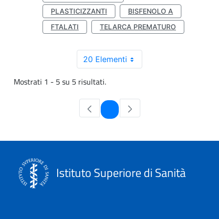
PLASTICIZZANTI
BISFENOLO A
FTALATI
TELARCA PREMATURO
20 Elementi
Mostrati 1 - 5 su 5 risultati.
Pagina
1
Istituto Superiore di Sanità