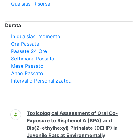
Qualsiasi Risorsa
Durata
In qualsiasi momento
Ora Passata
Passate 24 Ore
Settimana Passata
Mese Passato
Anno Passato
Intervallo Personalizzato…
Ricerca
Toxicological Assessment of Oral Co-
Exposure to Bisphenol A (BPA) and
Bis(2-ethylhexyl) Phthalate (DEHP) in
Juvenile Rats at Environmentally