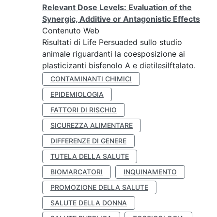
Relevant Dose Levels: Evaluation of the
Synergic, Additive or Antagonistic Effects
Contenuto Web
Risultati di Life Persuaded sullo studio
animale riguardanti la coesposizione ai
plasticizanti bisfenolo A e dietilesilftalato.
CONTAMINANTI CHIMICI
EPIDEMIOLOGIA
FATTORI DI RISCHIO
SICUREZZA ALIMENTARE
DIFFERENZE DI GENERE
TUTELA DELLA SALUTE
BIOMARCATORI
INQUINAMENTO
PROMOZIONE DELLA SALUTE
SALUTE DELLA DONNA