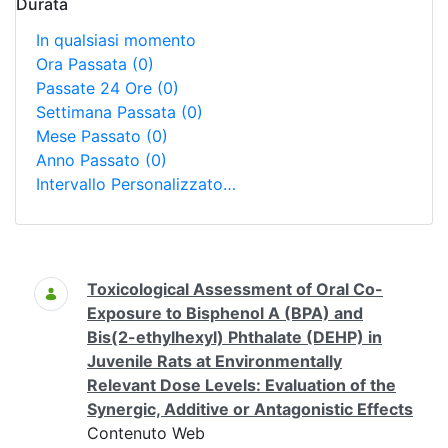
Durata
In qualsiasi momento
Ora Passata
(0)
Passate 24 Ore
(0)
Settimana Passata
(0)
Mese Passato
(0)
Anno Passato
(0)
Intervallo Personalizzato…
Ricerca
Toxicological Assessment of Oral Co-
Exposure to Bisphenol A (BPA) and
Bis(2-ethylhexyl) Phthalate (DEHP) in
Juvenile Rats at Environmentally
Relevant Dose Levels: Evaluation of the
Synergic, Additive or Antagonistic Effects
Contenuto Web