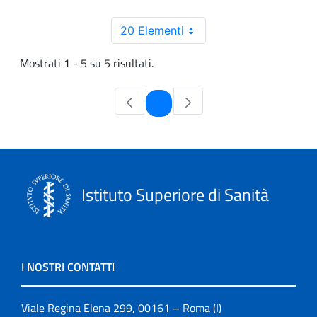
20 Elementi
Mostrati 1 - 5 su 5 risultati.
Pagina
1
Istituto Superiore di Sanità
I NOSTRI CONTATTI
Viale Regina Elena 299, 00161 – Roma (I)