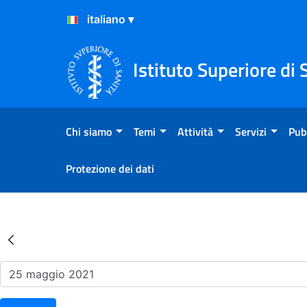
Salta al Contenuto
Salta al Footer
Istituto Superiore di 
Chi siamo
Temi
Attività
Servizi
Pub
Protezione dei dati
Risultati della Ricerca - Ev