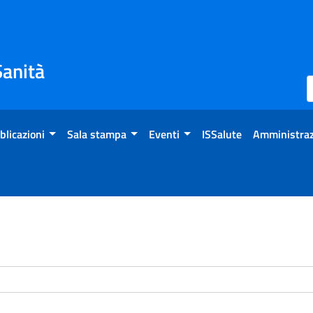
Sanità
blicazioni
Sala stampa
Eventi
ISSalute
Amministraz
enti