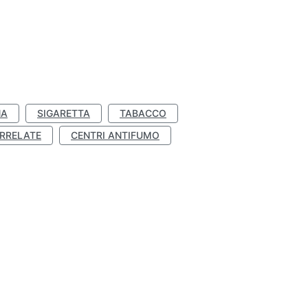
NA
SIGARETTA
TABACCO
RRELATE
CENTRI ANTIFUMO