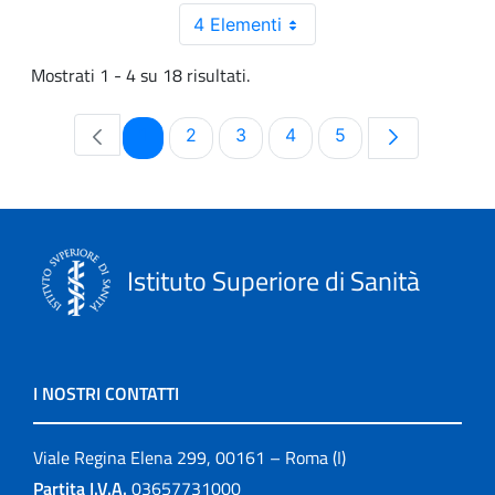
4 Elementi
Mostrati 1 - 4 su 18 risultati.
Pagina
Pagina
Pagina
Pagina
Pagina
1
2
3
4
5
Istituto Superiore di Sanità
I NOSTRI CONTATTI
Viale Regina Elena 299, 00161 – Roma (I)
Partita I.V.A.
03657731000