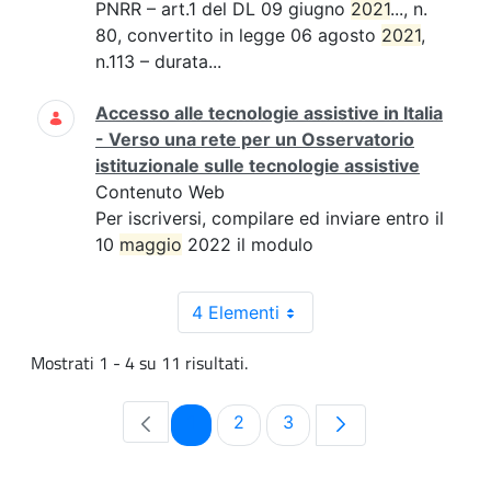
PNRR – art.1 del DL 09 giugno
2021
..., n.
80, convertito in legge 06 agosto
2021
,
n.113 – durata...
Accesso alle tecnologie assistive in Italia
- Verso una rete per un Osservatorio
istituzionale sulle tecnologie assistive
Contenuto Web
Per iscriversi, compilare ed inviare entro il
10
maggio
2022 il modulo
4 Elementi
Mostrati 1 - 4 su 11 risultati.
Pagina
Pagina
Pagina
1
2
3