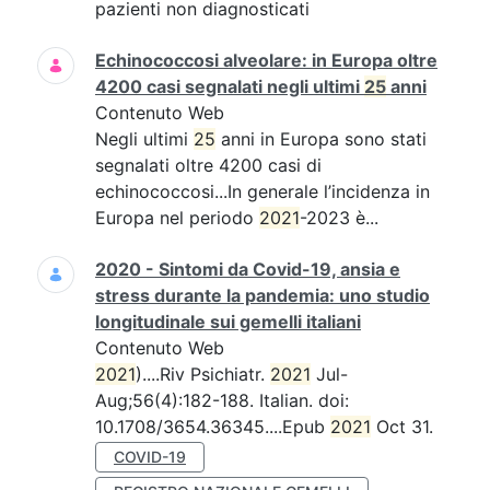
pazienti non diagnosticati
Echinococcosi alveolare: in Europa oltre
4200 casi segnalati negli ultimi
25
anni
Contenuto Web
Negli ultimi
25
anni in Europa sono stati
segnalati oltre 4200 casi di
echinococcosi...In generale l’incidenza in
Europa nel periodo
2021
-2023 è...
2020 - Sintomi da Covid-19, ansia e
stress durante la pandemia: uno studio
longitudinale sui gemelli italiani
Contenuto Web
2021
)....Riv Psichiatr.
2021
Jul-
Aug;56(4):182-188. Italian. doi:
10.1708/3654.36345....Epub
2021
Oct 31.
COVID-19