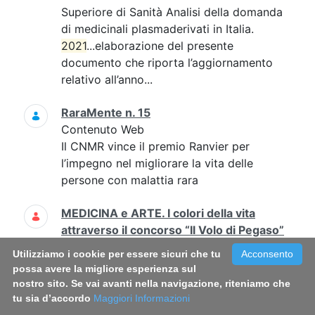
Superiore di Sanità Analisi della domanda
di medicinali plasmaderivati in Italia.
2021
...elaborazione del presente
documento che riporta l’aggiornamento
relativo all’anno...
RaraMente n. 15
Contenuto Web
Il CNMR vince il premio Ranvier per
l’impegno nel migliorare la vita delle
persone con malattia rara
MEDICINA e ARTE. I colori della vita
attraverso il concorso “Il Volo di Pegaso”
Contenuto Web
Utilizziamo i cookie per essere sicuri che tu
Acconsento
2021
-02-23 non previsti Amalia Egle
possa avere la migliore esperienza sul
Gentile, Antonella Sanseverino, Angela
nostro sito. Se vai avanti nella navigazione, riteniamo che
Ruocco...angela.ruocco@iss.it; l'evento si
tu sia d’accordo
Maggiori Informazioni
svolgerà in streaming 0649904420