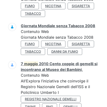
FUMO
NICOTINA
SIGARETTA
TABACCO
Giornata Mondiale senza Tabacco 2008
Contenuto Web
Giornata Mondiale senza Tabacco 2008
FUMO
NICOTINA
SIGARETTA
TABACCO
DANNI DA FUMO
7
maggio
2010 Cento coppie di gemelli si
incontrano al Museo dei Bambini,
Contenuto Web
All’Explora l’iniziativa che coinvolge il
Registro Nazionale Gemelli dell’ISS e il
Policlinico Umberto I
REGISTRO NAZIONALE GEMELLI
TWINS
RNG
GEMELLI