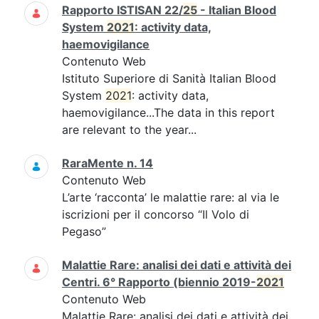
Rapporto ISTISAN 22/
25
- Italian Blood
System
2021
: activity data,
haemovigilance
Contenuto Web
Istituto Superiore di Sanità Italian Blood
System
2021
: activity data,
haemovigilance...The data in this report
are relevant to the year...
RaraMente n. 14
Contenuto Web
L’arte ‘racconta’ le malattie rare: al via le
iscrizioni per il concorso “Il Volo di
Pegaso”
Malattie Rare: analisi dei dati e attività dei
Centri. 6° Rapporto (biennio 2019-
2021
Contenuto Web
Malattie Rare: analisi dei dati e attività dei