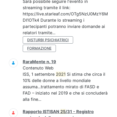
Sarà possibile seguire l'evento in
streaming tramite il link:
https://live.starleaf.com/OTg5NzU0MzY6M
DI1OTk4 Durante lo streaming i
partecipanti potranno inviare domande ai
relatori tramite...
DISTURBI PSICHIATRICI
FORMAZIONE
RaraMente n. 19
Contenuto Web
ISS, 1 settembre
2021
Si stima che circa il
10% delle donne a livello mondiale
assuma...trattamento mirato di FASD e
FAD – iniziato nel 2019 e che si concluderà
alla fine...
Rapporto ISTISAN
25
/31 - Registro