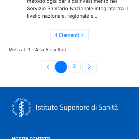
metodologia per il disinvestimento nel
Servizio Sanitario Nazionale integrata tra il
livello nazionale, regionale e...
4 Elementi
Mostrati 1 - 4 su 5 risultati.
Pagina
Pagina
1
2
Istituto Superiore di Sanità
I NOSTRI CONTATTI