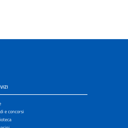
VIZI
e
di e concorsi
ioteca
ocini