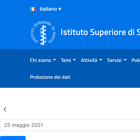
Salta al Contenuto
Salta al Footer
Istituto Superiore di 
Chi siamo
Temi
Attività
Servizi
Pub
Protezione dei dati
Risultati della Ricerca - Ev