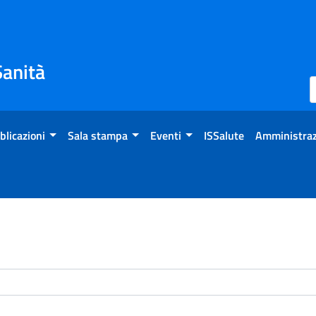
Sanità
blicazioni
Sala stampa
Eventi
ISSalute
Amministraz
enti