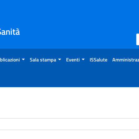
Sanità
blicazioni
Sala stampa
Eventi
ISSalute
Amministraz
enti