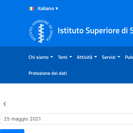
Salta al Contenuto
Salta al Footer
Istituto Superiore di 
Chi siamo
Temi
Attività
Servizi
Pub
Protezione dei dati
Risultati della Ricerca - Ev