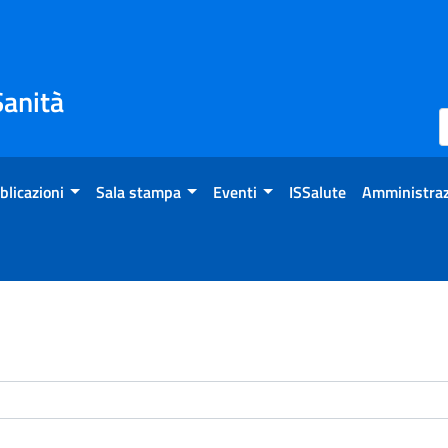
Sanità
blicazioni
Sala stampa
Eventi
ISSalute
Amministraz
enti