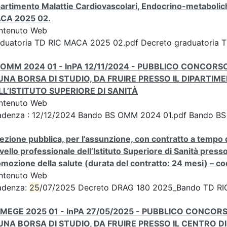
artimento Malattie Cardiovascolari, Endocrino-metaboli
CA 2025 02.
ntenuto Web
aduatoria TD RIC MACA 2025 02.pdf Decreto graduatori
 OMM 2024 01 - InPA 12/11/2024 - PUBBLICO CONCORSO
 UNA BORSA DI STUDIO, DA FRUIRE PRESSO IL DIPART
LL’ISTITUTO SUPERIORE DI SANITÀ
ntenuto Web
adenza : 12/12/2024 Bando BS OMM 2024 01.pdf Bando 
ezione pubblica, per l’assunzione, con contratto a tempo de
 livello professionale dell’Istituto Superiore di Sanità pre
mozione della salute (durata del contratto: 24 mesi) – 
ntenuto Web
adenza:
25
/07/2025 Decreto DRAG 180 2025_Bando TD RI
 MEGE 2025 01 - InPA 27/05/2025 - PUBBLICO CONCORS
 UNA BORSA DI STUDIO, DA FRUIRE PRESSO IL CENTRO D