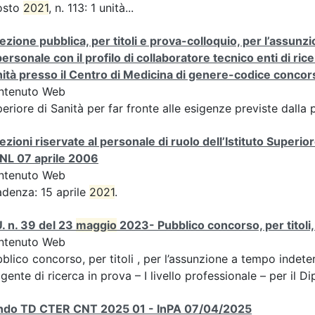
osto
2021
, n. 113: 1 unità...
ezione pubblica, per titoli e prova-colloquio, per l’assunz
personale con il profilo di collaboratore tecnico enti di rice
ità presso il Centro di Medicina di genere-codice conc
ntenuto Web
eriore di Sanità per far fronte alle esigenze previste dall
ezioni riservate al personale di ruolo dell’Istituto Superiore d
NL 07 aprile 2006
ntenuto Web
denza: 15 aprile
2021
.
. n. 39 del 23
maggio
2023- Pubblico concorso, per titoli, 
ntenuto Web
blico concorso, per titoli , per l’assunzione a tempo indeterm
igente di ricerca in prova – I livello professionale – per il Di
ndo TD CTER CNT 2025 01 - InPA 07/04/2025