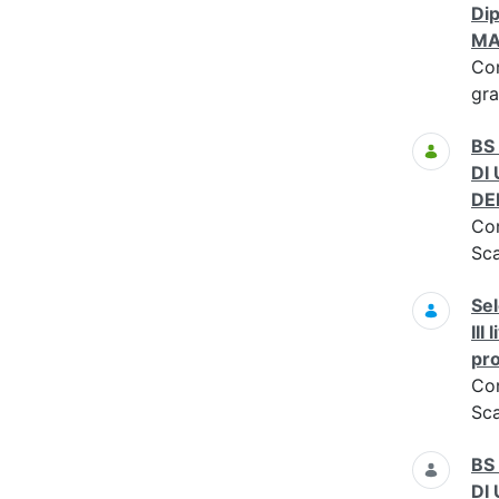
Dip
MA
Co
gr
BS
DI
DE
Co
Sc
Sel
III
pro
Co
Sc
BS
DI