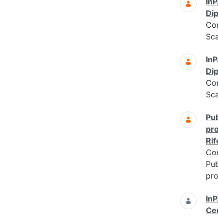
InP
Dip
Co
Sc
InP
Dip
Co
Sc
Pub
pro
Rif
Co
Pub
pro
InP
Cen