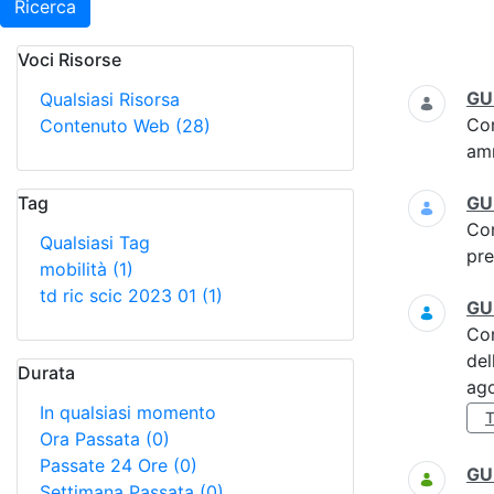
Ricerca
Voci Risorse
Ricerca
GU
Qualsiasi Risorsa
Co
Contenuto Web
(28)
am
Tag
GU 
Co
Qualsiasi Tag
pre
mobilità
(1)
td ric scic 2023 01
(1)
GU 
Co
del
Durata
ag
In qualsiasi momento
T
Ora Passata
(0)
Passate 24 Ore
(0)
GU 
Settimana Passata
(0)