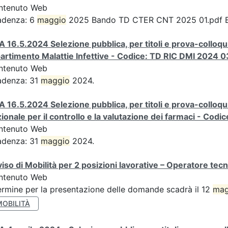
ntenuto Web
adenza: 6
maggio
2025 Bando TD CTER CNT 2025 01.pdf 
A 16.5.2024 Selezione pubblica, per titoli e prova-colloqui
artimento Malattie Infettive - Codice: TD RIC DMI 2024 0
ntenuto Web
adenza: 31
maggio
2024.
A 16.5.2024 Selezione pubblica, per titoli e prova-colloqu
ionale per il controllo e la valutazione dei farmaci - Co
ntenuto Web
adenza: 31
maggio
2024.
iso di Mobilità per 2 posizioni lavorative – Operatore tec
ntenuto Web
termine per la presentazione delle domande scadrà il 12
mag
MOBILITÀ