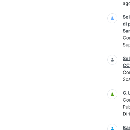
ag
Sel
di 
San
Co
Sup
Sel
CC
Co
Sca
G.U
Co
Pub
Dir
Ba