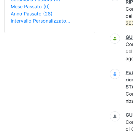
RIP
Mese Passato
(0)
Co
Anno Passato
(28)
del
Intervallo Personalizzato…
20
GU 
Co
del
ag
Pub
ric
ST
Co
nbs
GU 
Co
di 