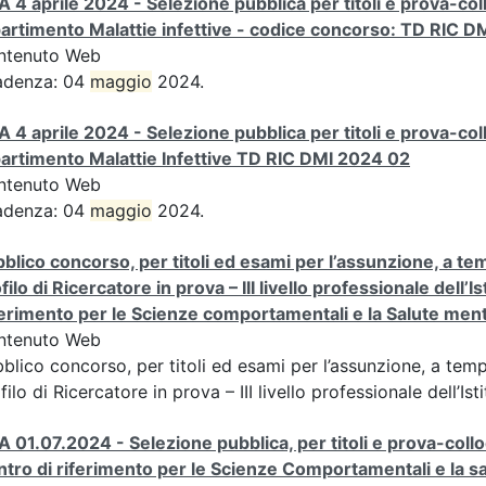
A 4 aprile 2024 - Selezione pubblica per titoli e prova-col
artimento Malattie infettive - codice concorso: TD RIC D
ntenuto Web
adenza: 04
maggio
2024.
A 4 aprile 2024 - Selezione pubblica per titoli e prova-col
artimento Malattie Infettive TD RIC DMI 2024 02
ntenuto Web
adenza: 04
maggio
2024.
blico concorso, per titoli ed esami per l’assunzione, a tem
filo di Ricercatore in prova – III livello professionale dell’
erimento per le Scienze comportamentali e la Salute men
ntenuto Web
blico concorso, per titoli ed esami per l’assunzione, a tempo
filo di Ricercatore in prova – III livello professionale dell’Ist
A 01.07.2024 - Selezione pubblica, per titoli e prova-coll
tro di riferimento per le Scienze Comportamentali e la 