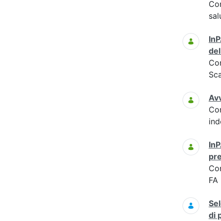
Co
sal
InP
del
Co
Sc
Avv
Co
ind
InP
pre
Co
FA 
Sel
di 