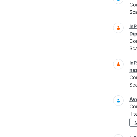
Co
Sc
InP
Dip
Co
Sc
InP
naz
Co
Sc
Avv
Co
Il 