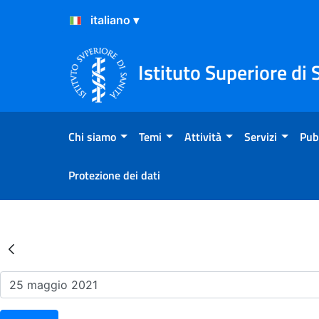
Salta al Contenuto
Salta al Footer
Istituto Superiore di 
Chi siamo
Temi
Attività
Servizi
Pub
Protezione dei dati
Risultati della Ricerca - Ev