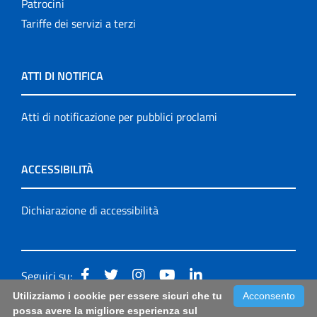
Patrocini
Tariffe dei servizi a terzi
ATTI DI NOTIFICA
Atti di notificazione per pubblici proclami
ACCESSIBILITÀ
Dichiarazione di accessibilità
Seguici su:
Utilizziamo i cookie per essere sicuri che tu
Acconsento
Accessibilità: form di segnalazione di prima istanza per
possa avere la migliore esperienza sul