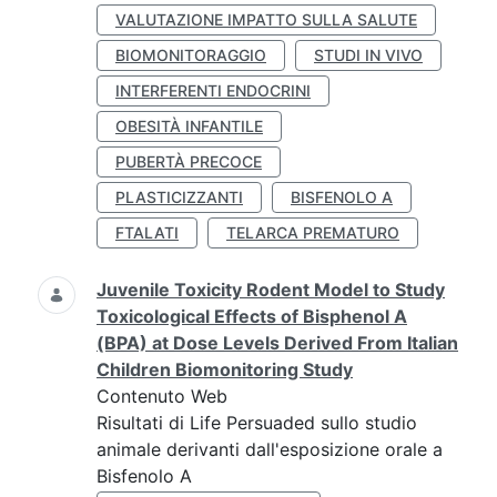
VALUTAZIONE IMPATTO SULLA SALUTE
BIOMONITORAGGIO
STUDI IN VIVO
INTERFERENTI ENDOCRINI
OBESITÀ INFANTILE
PUBERTÀ PRECOCE
PLASTICIZZANTI
BISFENOLO A
FTALATI
TELARCA PREMATURO
Juvenile Toxicity Rodent Model to Study
Toxicological Effects of Bisphenol A
(BPA) at Dose Levels Derived From Italian
Children Biomonitoring Study
Contenuto Web
Risultati di Life Persuaded sullo studio
animale derivanti dall'esposizione orale a
Bisfenolo A