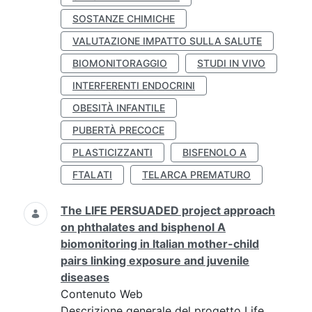
SOSTANZE CHIMICHE
VALUTAZIONE IMPATTO SULLA SALUTE
BIOMONITORAGGIO
STUDI IN VIVO
INTERFERENTI ENDOCRINI
OBESITÀ INFANTILE
PUBERTÀ PRECOCE
PLASTICIZZANTI
BISFENOLO A
FTALATI
TELARCA PREMATURO
The LIFE PERSUADED project approach
on phthalates and bisphenol A
biomonitoring in Italian mother-child
pairs linking exposure and juvenile
diseases
Contenuto Web
Descrizione generale del progetto Life