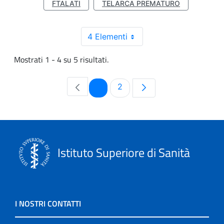
FTALATI
TELARCA PREMATURO
4 Elementi
Mostrati 1 - 4 su 5 risultati.
Pagina
Pagina
1
2
Istituto Superiore di Sanità
I NOSTRI CONTATTI