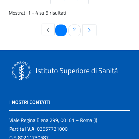
Mostrati 1 - 4 su 5 risultati.
Pagina
Pagina
1
2
Istituto Superiore di Sanità
I NOSTRI CONTATTI
Viale Regina Elena 299, 00161 – Roma (I)
Partita I.V.A.
03657731000
C.F.
80211730587