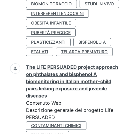
BIOMONITORAGGIO
STUDI IN VIVO
INTERFERENTI ENDOCRINI
OBESITÀ INFANTILE
PUBERTÀ PRECOCE
PLASTICIZZANTI
BISFENOLO A
FTALATI
TELARCA PREMATURO
The LIFE PERSUADED project approach
on phthalates and bisphenol A
biomonitoring in Italian mother-child
pairs linking exposure and juvenile
diseases
Contenuto Web
Descrizione generale del progetto Life
PERSUADED
CONTAMINANTI CHIMICI