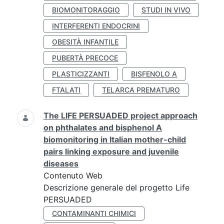
BIOMONITORAGGIO
STUDI IN VIVO
INTERFERENTI ENDOCRINI
OBESITÀ INFANTILE
PUBERTÀ PRECOCE
PLASTICIZZANTI
BISFENOLO A
FTALATI
TELARCA PREMATURO
The LIFE PERSUADED project approach
on phthalates and bisphenol A
biomonitoring in Italian mother-child
pairs linking exposure and juvenile
diseases
Contenuto Web
Descrizione generale del progetto Life
PERSUADED
CONTAMINANTI CHIMICI