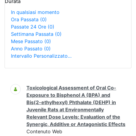
Durata
In qualsiasi momento
Ora Passata
(0)
Passate 24 Ore
(0)
Settimana Passata
(0)
Mese Passato
(0)
Anno Passato
(0)
Intervallo Personalizzato…
Ricerca
Toxicological Assessment of Oral Co-
Exposure to Bisphenol A (BPA) and
Bis(2-ethylhexyl) Phthalate (DEHP) in
Juvenile Rats at Environmentally
Relevant Dose Levels: Evaluation of the
Synergic, Additive or Antagonistic Effects
Contenuto Web