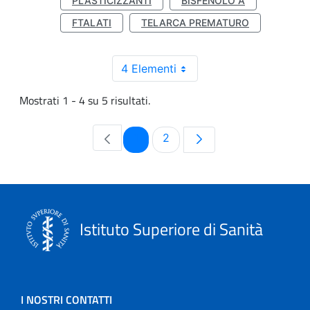
PLASTICIZZANTI
BISFENOLO A
FTALATI
TELARCA PREMATURO
4 Elementi
Mostrati 1 - 4 su 5 risultati.
Pagina
Pagina
1
2
Istituto Superiore di Sanità
I NOSTRI CONTATTI