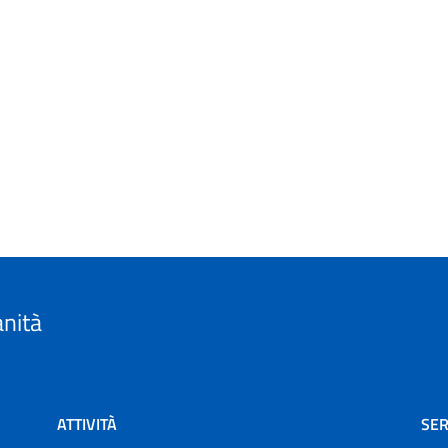
anità
ATTIVITÀ
SER