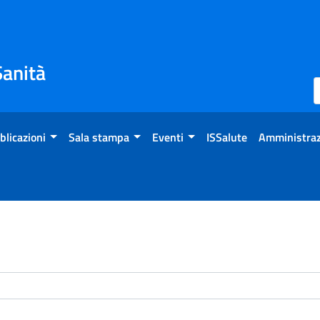
Sanità
blicazioni
Sala stampa
Eventi
ISSalute
Amministraz
enti