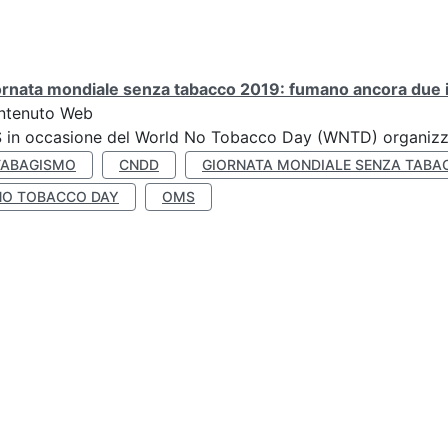
rnata mondiale senza tabacco 2019: fumano ancora due ita
ntenuto Web
S in occasione del World No Tobacco Day (WNTD) organizz
TABAGISMO
CNDD
GIORNATA MONDIALE SENZA TABA
NO TOBACCO DAY
OMS