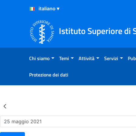
Salta al Contenuto
Salta al Footer
Istituto Superiore di 
Chi siamo
Temi
Attività
Servizi
Pub
Protezione dei dati
Risultati della Ricerca - Ev