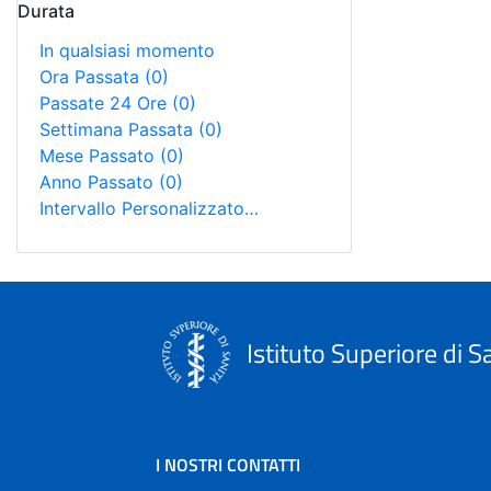
Durata
In qualsiasi momento
Ora Passata
(0)
Passate 24 Ore
(0)
Settimana Passata
(0)
Mese Passato
(0)
Anno Passato
(0)
Intervallo Personalizzato…
Istituto Superiore di S
I NOSTRI CONTATTI