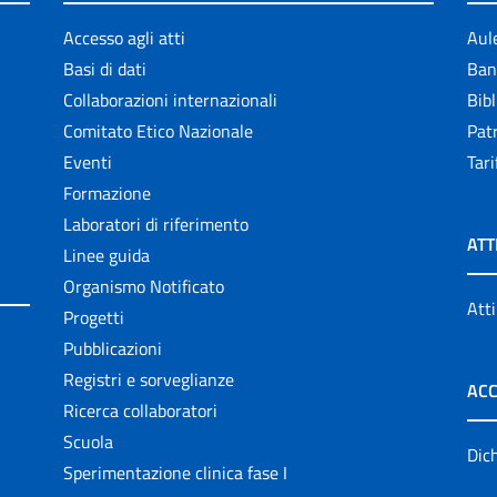
Accesso agli atti
Aul
Basi di dati
Ban
Collaborazioni internazionali
Bibl
Comitato Etico Nazionale
Patr
Eventi
Tari
Formazione
Laboratori di riferimento
ATT
Linee guida
Organismo Notificato
Atti
Progetti
Pubblicazioni
Registri e sorveglianze
ACC
Ricerca collaboratori
Scuola
Dich
Sperimentazione clinica fase I