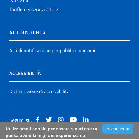
Patrocini
Tariffe dei servizi a terzi
ATTI DI NOTIFICA
Atti di notificazione per pubblici proclami
ACCESSIBILITÀ
Dichiarazione di accessibilità
Seguici su:
Utilizziamo i cookie per essere sicuri che tu
Acconsento
Accessibilità: form di segnalazione di prima istanza per
possa avere la migliore esperienza sul